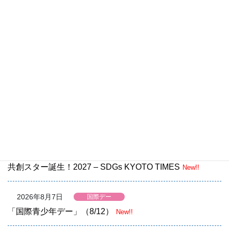
「ユネスコスクール加盟申請の手引き」等を更新しまし
た！
最新情報
2026年8月7日
イベント情報
フェアトレードタウン・フォーラム2026 in 逗子 《認定10
周年記念》
New!!
2026年8月7日
募集
【募集】共創を競争しよう！ RISING! 私たちのグリーン
共創スター誕生！2027 – SDGs KYOTO TIMES
New!!
2026年8月7日
国際デー
「国際青少年デー」（8/12）
New!!