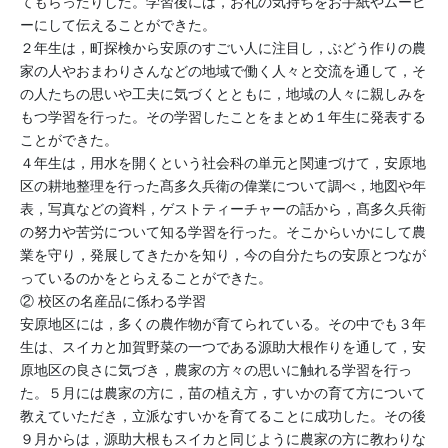
てもらったりした。学習後には，お礼の気持ちをお手紙やムービ
ーにして伝えることができた。
２年生は，町探検から安原のすごい人に注目し，ぶどう作りの農
家の人やおまわりさんなどの地域で働く人々と交流を通して，そ
の人たちの思いや工夫に気づくとともに，地域の人々に親しみを
もつ学習を行った。その学習したことをまとめ１年生に発表する
ことができた。
４年生は，用水を開くという社会科の単元と関連づけて，安原地
区の耕地整理を行った髙多久兵衛の偉業について調べ，地図や年
表，写真などの資料，ゲストティーチャーの話から，髙多久兵衛
の努力や苦労について知る学習を行った。そこからいかにして農
業を守り，発展してきたかを知り，今の自分たちの安原とつなが
っているのかをとらえることができた。
② 校区の名産品に係わる学習
安原地区には，多くの農作物が育てられている。その中でも３年
生は、スイカと加賀野菜の一つである源助大根作りを通して，安
原地区の良さに気づき，農家の方々の思いに触れる学習を行っ
た。５月には農家の方に，苗の植え方，すいかの育て方について
教えていただき，立派なすいかを育てることに成功した。その後
９月からは，源助大根もスイカと同じように農家の方に教わりな