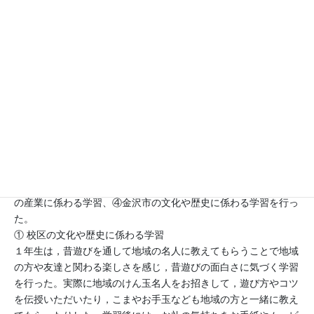
活動分野
環境, 文化多様性, 世界遺産・地域の文化財等, 国際理解, 福
祉, 食育
本校は、「地域とともに生きる～もの・こと・ひととのつなが
り」を活動テーマとして、
ＥＳＤを自分たちが住む町の文化や人のつながりについての学習
と捉え、ＥＳＤの実践を通して主体的・対話的に物事に取り組む
力やつながりを尊重する態度の育成を目標とした。
具体的には、地域のもの、こと、人のつながりを柱に、①校区の
文化や歴史に係わる学習、②校区の名産品に係わる学習、③校区
の産業に係わる学習、④金沢市の文化や歴史に係わる学習を行っ
た。
① 校区の文化や歴史に係わる学習
１年生は，昔遊びを通して地域の名人に教えてもらうことで地域
の方や友達と関わる楽しさを感じ，昔遊びの面白さに気づく学習
を行った。実際に地域のけん玉名人をお招きして，遊び方やコツ
を伝授いただいたり，こまやお手玉なども地域の方と一緒に教え