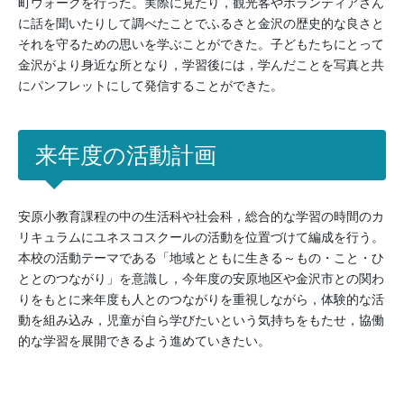
町ウォークを行った。実際に見たり，観光客やボランティアさん
に話を聞いたりして調べたことでふるさと金沢の歴史的な良さと
それを守るための思いを学ぶことができた。子どもたちにとって
金沢がより身近な所となり，学習後には，学んだことを写真と共
にパンフレットにして発信することができた。
来年度の活動計画
安原小教育課程の中の生活科や社会科，総合的な学習の時間のカ
リキュラムにユネスコスクールの活動を位置づけて編成を行う。
本校の活動テーマである「地域とともに生きる～もの・こと・ひ
ととのつながり」を意識し，今年度の安原地区や金沢市との関わ
りをもとに来年度も人とのつながりを重視しながら，体験的な活
動を組み込み，児童が自ら学びたいという気持ちをもたせ，協働
的な学習を展開できるよう進めていきたい。