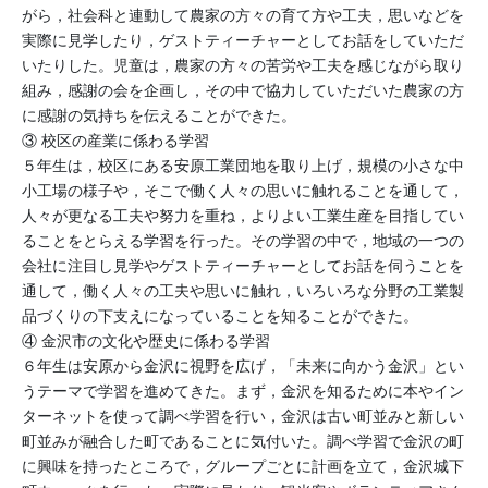
がら，社会科と連動して農家の方々の育て方や工夫，思いなどを
実際に見学したり，ゲストティーチャーとしてお話をしていただ
いたりした。児童は，農家の方々の苦労や工夫を感じながら取り
組み，感謝の会を企画し，その中で協力していただいた農家の方
に感謝の気持ちを伝えることができた。
③ 校区の産業に係わる学習
５年生は，校区にある安原工業団地を取り上げ，規模の小さな中
小工場の様子や，そこで働く人々の思いに触れることを通して，
人々が更なる工夫や努力を重ね，よりよい工業生産を目指してい
ることをとらえる学習を行った。その学習の中で，地域の一つの
会社に注目し見学やゲストティーチャーとしてお話を伺うことを
通して，働く人々の工夫や思いに触れ，いろいろな分野の工業製
品づくりの下支えになっていることを知ることができた。
④ 金沢市の文化や歴史に係わる学習
６年生は安原から金沢に視野を広げ，「未来に向かう金沢」とい
うテーマで学習を進めてきた。まず，金沢を知るために本やイン
ターネットを使って調べ学習を行い，金沢は古い町並みと新しい
町並みが融合した町であることに気付いた。調べ学習で金沢の町
に興味を持ったところで，グループごとに計画を立て，金沢城下