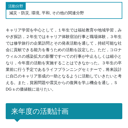
活動分野
減災・防災, 環境, 平和, その他の関連分野
キャリア学習を中心として，１年生では福祉教育や地域学習，み
やぎ探訪，２年生ではキャリア体験宿泊行事と職場体験，３年生
では修学旅行の企業訪問とその発表活動を通して，持続可能な社
会に貢献できる能力を養うための活動を設定した。ただ，コロナ
ウィルスの感染拡大の影響ですべての行事が中止もしくは縮小と
なり，今年度の活動を実施することはできなかった。３年生の卒
業前に行う予定であるライフプランニングセミナーで，将来設計
に自己のキャリア形成の一助となるように活動していきたいと考
える。また，貧困問題や震災からの復興を学ぶ機会を通し，Ｓ
DGｓの価値観に迫りたい。
来年度の活動計画