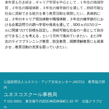
来年度も引き続き，キャリア学習を中心として，１年生の地域学
習，２年生の職場体験，３年生の修学旅行を通して，持続可能な
社会に貢献できる能力を養う教育活動を展開したい。
具体的に
は，２年のキャリア宿泊体験や職場体験，３年次の修学旅行にお
ける企業訪問での調べ学習や発表を通して，SDGｓの17のゴー
ルに関連づけて目標を設定し，持続可能な社会の一員として自分
ができることを考える，という方向で進めていきたい。また3年
次のライフプランニング教育，防災教育，国際理解教育にも発展
させ，教育活動の充実を図っていきたい。
公益財団法人ユネスコ・アジア文化センター (ACCU) 教育協力部
内
ユネスコスクール事務局
〒101-0051 東京都千代田区神田神保町1-32-7F 出版クラブビ
ル