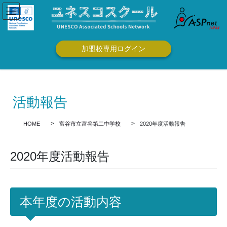
コ
ナ
ン
ビ
テ
ゲ
ン
ー
ツ
シ
加盟校専用ログイン
に
ョ
移
ン
動
に
移
活動報告
動
HOME
富谷市立富谷第二中学校
2020年度活動報告
2020年度活動報告
本年度の活動内容