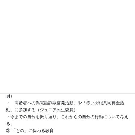
合い，詳しく知りたいことをまとめる。
・校区に住む地域の方の話を聞き、インターネットや本で情報を
収集する。
・追究したことをまとめ、交流したことを振り返る。
○６年生「ジュニア民生委員・児童委員活動」（総合的な学習の
時間）（SDG3・SDG11）
民生委員・児童委員の活動を知り、校区のお年寄りや初めて学校
生活を送る１年生等のためにできることを考え、誰もが安心して
住み続けられる町づくりをめざして意欲的に取り組む活動（福
祉）
・「民生委員・児童委員」の活動内容を知り、「ジュニア民生委
員・児童委員」としての委嘱を受ける。
・縦割りグループのリーダーとして、活動する（ジュニア児童委
員）
・「高齢者への偽電話詐欺啓発活動」や「赤い羽根共同募金活
動」に参加する（ジュニア民生委員）
・今までの自分を振り返り、これからの自分の行動について考え
る。
② 「もの」に係わる教育