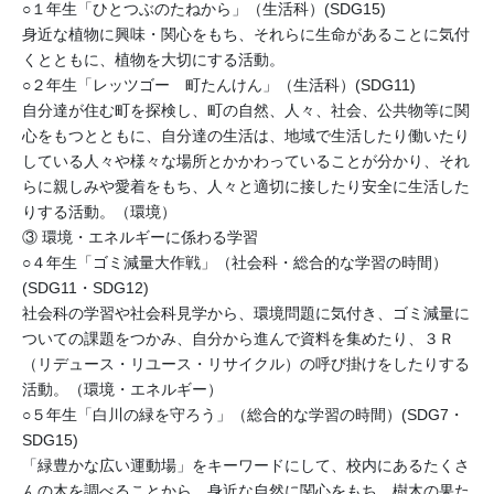
○１年生「ひとつぶのたねから」（生活科）(SDG15)
身近な植物に興味・関心をもち、それらに生命があることに気付
くとともに、植物を大切にする活動。
○２年生「レッツゴー 町たんけん」（生活科）(SDG11)
自分達が住む町を探検し、町の自然、人々、社会、公共物等に関
心をもつとともに、自分達の生活は、地域で生活したり働いたり
している人々や様々な場所とかかわっていることが分かり、それ
らに親しみや愛着をもち、人々と適切に接したり安全に生活した
りする活動。（環境）
③ 環境・エネルギーに係わる学習
○４年生「ゴミ減量大作戦」（社会科・総合的な学習の時間）
(SDG11・SDG12)
社会科の学習や社会科見学から、環境問題に気付き、ゴミ減量に
ついての課題をつかみ、自分から進んで資料を集めたり、３Ｒ
（リデュース・リユース・リサイクル）の呼び掛けをしたりする
活動。（環境・エネルギー）
○５年生「白川の緑を守ろう」（総合的な学習の時間）(SDG7・
SDG15)
「緑豊かな広い運動場」をキーワードにして、校内にあるたくさ
んの木を調べることから、身近な自然に関心をもち、樹木の果た