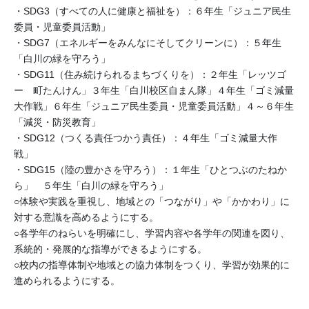
・SDG3（すべての人に健康と福祉を）：６年生「ジュニア民生
委員・児童委員活動」
・SDG7（エネルギーをみんなにそしてクリーンに）：５年生
「白川の緑を守ろう」
・SDG11（住み続けられるまちづくりを）：２年生「レッツゴ
ー 町たんけん」３年生「白川校区自まん隊」４年生「ゴミ減量
大作戦」６年生「ジュニア民生委員・児童委員活動」４～６年生
「減災・防災教育」
・SDG12（つくる責任つかう責任）：４年生「ゴミ減量大作
戦」
・SDG15（陸の豊かさを守ろう）：１年生「ひとつぶのたねか
ら」 ５年生「白川の緑を守ろう」
○体験や実践を重視し、地域との「つながり」や「かかわり」に
対する意識を高めるようにする。
○各学年のねらいを明確にし、学習内容や各学年の関連を図り、
系統的・発展的な指導ができるようにする。
○校内の指導体制や地域との協力体制をつくり、学習が効果的に
進められるようにする。