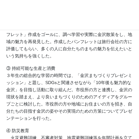
② 世界遺産・地域文化財等
１年生では、金沢に関する問題を調べ学習を踏まえて作成し、問
題を出し合う中で、金沢の歴史・文化などについて理解を深め
た。２年生では、県外の人を対象に「金沢の魅力を発信するパン
フレット」作成をゴールに、調べ学習や実際に金沢散策をし、地
域の魅力を再発見した。作成したパンフレットは旅行会社の方に
評価してもらい、多くの人に自分たちのまちの魅力を伝えたいと
いう気持ちを強くした。
③ 持続可能な生産と消費
３年生の総合的な学習の時間では、「金沢まちづくりプレゼンミ
ッション」と題し、SDGsと関連させながら「10年後も魅力的な
金沢」を目指し活動に取り組んだ。市役所の方と連携し、金沢の
現状を踏まえ、より良いまちづくりのためのアイディアをグルー
プごとに検討した。市役所の方や地域にお住まいの方を招き、自
分たちの目指す金沢の姿やその実現のための方策についてプレゼ
ンテーションを行った。
④ 防災教育
火災避難訓練、不審者対策、地震避難訓練等を年間計画を立て