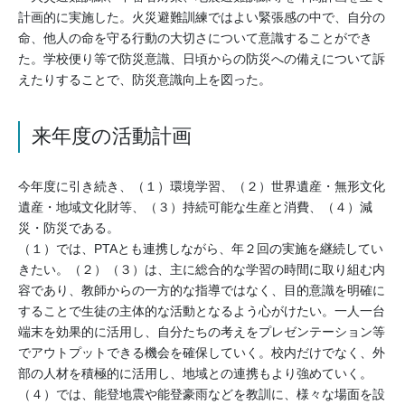
計画的に実施した。火災避難訓練ではよい緊張感の中で、自分の
命、他人の命を守る行動の大切さについて意識することができ
た。学校便り等で防災意識、日頃からの防災への備えについて訴
えたりすることで、防災意識向上を図った。
来年度の活動計画
今年度に引き続き、（１）環境学習、（２）世界遺産・無形文化
遺産・地域文化財等、（３）持続可能な生産と消費、（４）減
災・防災である。
（１）では、PTAとも連携しながら、年２回の実施を継続してい
きたい。（２）（３）は、主に総合的な学習の時間に取り組む内
容であり、教師からの一方的な指導ではなく、目的意識を明確に
することで生徒の主体的な活動となるよう心がけたい。一人一台
端末を効果的に活用し、自分たちの考えをプレゼンテーション等
でアウトプットできる機会を確保していく。校内だけでなく、外
部の人材を積極的に活用し、地域との連携もより強めていく。
（４）では、能登地震や能登豪雨などを教訓に、様々な場面を設