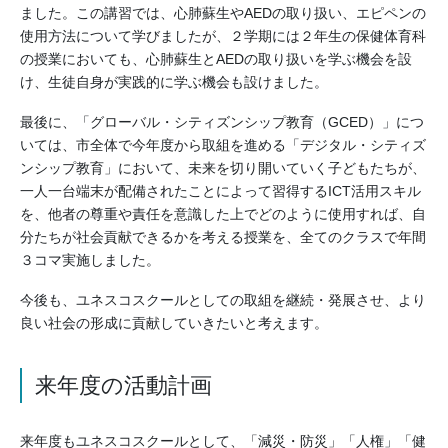
ました。この講習では、心肺蘇生やAEDの取り扱い、エピペンの
使用方法について学びましたが、２学期には２年生の保健体育科
の授業においても、心肺蘇生とAEDの取り扱いを学ぶ機会を設
け、生徒自身が実践的に学ぶ機会も設けました。
最後に、「グローバル・シティズンシップ教育（GCED）」につ
いては、市全体で今年度から取組を進める「デジタル・シティズ
ンシップ教育」において、未来を切り開いていく子どもたちが、
一人一台端末が配備されたことによって習得するICT活用スキル
を、他者の尊重や責任を意識した上でどのように使用すれば、自
分たちが社会貢献できるかを考える授業を、全てのクラスで年間
３コマ実施しました。
今後も、ユネスコスクールとしての取組を継続・発展させ、より
良い社会の形成に貢献していきたいと考えます。
来年度の活動計画
来年度もユネスコスクールとして、「減災・防災」「人権」「健