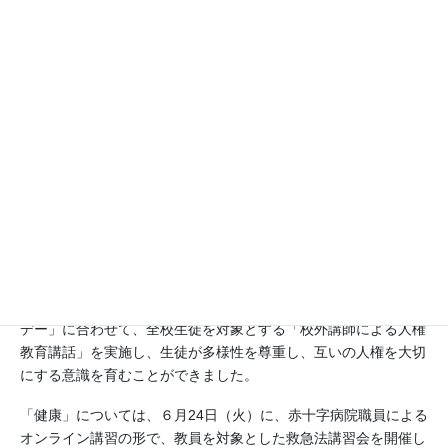
健康
本校は、ユネスコスクールとして、持続可能な社会の実現に向け
た教育活動を推進しています。今年度は、「減災・防災」「人
権」「健康」「グローバル・シティズンシップ教育（GCED）」
の４つのテーマに重点を置き、さまざまな取組を行いました。
まず、「減災・防災」については、５月７日（水）と、11月６日
（木）の２回、全校避難訓練を実施しましたが、避難経路の見直
しやイレギュラーな発生想定などの工夫を凝らすことで、生徒た
ちは災害時の対応を実践的に学ぶとともに、防災意識を高めるこ
とができました。
次に、「人権」に関する取組として、12月10日（水）の「人権
デー」に合わせて、全校生徒を対象とする「校外講師による人権
教育講話」を実施し、生徒が多様性を尊重し、互いの人権を大切
にする意識を育むことができました。
「健康」については、６月24日（火）に、赤十字病院職員による
オンライン講習の形で、教員を対象とした救急法講習会を開催し