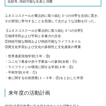
化財等, 持続可能な生産と消費
ユネスコスクールが重点的に取り組む３つの分野を念頭に置き、
その実現に寄与することを意識して次のような活動を行った。
【ユネスコスクールが重点的に取り組む３つの分野】
①地球市民および平和と非暴力の文化
②持続可能な開発および持続可能なライフスタイル
③異文化学習および文化の多様性と文化遺産の尊重
・世界遺産現地学習(５年：③)
・ユニセフ募金や赤十字募金への参加(全校：①)
・ライフラインや環境に関する学習(４年：②)
・平和学習(６年：①)
・食に関する出前授業(１～５年：②)をとおした学習
来年度の活動計画
2025(令和7)年度に引き続き次のような活動を行う。