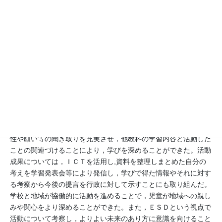
地域と連携して居住地付近の海岸清掃活動に取り組み，自分たち
にできる環境保全活動について考察した。
③海を豊かにする活動
アマモの花枝の結束作業，アマモの種子の選別・管理，自分たち
で播種・育成したアマモの苗を地元の海（相引海岸）に戻すとい
う「豊かな海の再生」に関する象徴的な取組を行うことで，自分
たちの手で小串の海を再生していこうとする態度を培うことがで
きた。
それぞれの活動で専門家や地域の漁業関係者から環境保全の重要
性や願い等の聞き取りを充実させ，他教科の学習内容と活動した
ことの関連づけることにより，学びを深めることができた。活動
成果については，ＩＣＴを活用し,資料を整理しまとめた自分の
考えを学習発表会等により発信し，学びで得た情報やそれに対す
る考察から今後の提言を行政に対して示すことにも取り組んだ。
学校と地域が協働的に活動を進めることで，児童が地域への親し
みや関心をより深めることができた。また，ＥＳＤという視点で
活動について考察し，よりよい未来のあり方に意識を向けること