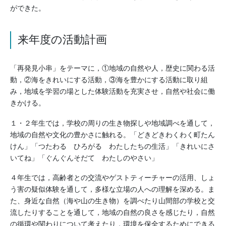
ができた。
来年度の活動計画
「再発見小串」をテーマに，①地域の自然や人，歴史に関わる活
動，②海をきれいにする活動，③海を豊かにする活動に取り組
み，地域を学習の場とした体験活動を充実させ，自然や社会に働
きかける。
１・２年生では，学校の周りの生き物探しや地域調べを通して，
地域の自然や文化の豊かさに触れる。「どきどきわくわく町たん
けん」「つたわる ひろがる わたしたちの生活」「きれいにさ
いてね」「ぐんぐんそだて わたしのやさい」
４年生では，高齢者との交流やゲストティーチャーの活用、しょ
う害の疑似体験を通して，多様な立場の人への理解を深める。ま
た、身近な自然（海や山の生き物）を調べたり山間部の学校と交
流したりすることを通して，地域の自然の良さを感じたり，自然
の循環や関わりについて考えたり，環境を保全するためにできる