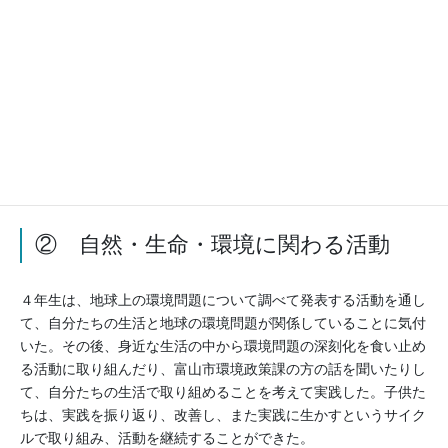
学校生活における諸問題を自ら見いだし、解決方法 につい
て、よりよい合意形成や意思決定ができるように話合いを重ねな
がら様々な活動を進めてきた。その中で、他者理解を深め、違い
を認め合いながら、よりよい集団・社会をつくるために協力して
いく大切さを学び、その実践力を伸ばした。
３年生「五福のすてき！発見隊」として、呉羽丘陵探検や地域の
ゲストティーチャーとの関わりを通して、地域の素敵な人や自然
を調べ、自分たちが住む地域への愛着を高めた。
② 自然・生命・環境に関わる活動
４年生は、地球上の環境問題について調べて発表する活動を通し
て、自分たちの生活と地球の環境問題が関係していることに気付
いた。その後、身近な生活の中から環境問題の深刻化を食い止め
る活動に取り組んだり、富山市環境政策課の方の話を聞いたりし
て、自分たちの生活で取り組めることを考えて実践した。子供た
ちは、実践を振り返り、改善し、また実践に生かすというサイク
ルで取り組み、活動を継続することができた。