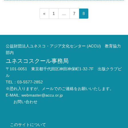
投
ペ
ペ
ペ
«
1
…
7
8
稿
ー
ー
ー
ジ
ジ
ジ
の
ペ
ー
公益財団法人ユネスコ・アジア文化センター (ACCU) 教育協力
ジ
部内
ユネスコスクール事務局
送
り
〒101-0051 東京都千代田区神田神保町1-32-7F 出版クラブビ
ル
TEL：03-5577-2852
※恐れ入りますが、メールでのご連絡をお願いいたします。
E-MAIL:
webmaster@accu.or.jp
お問い合わせ
このサイトについて