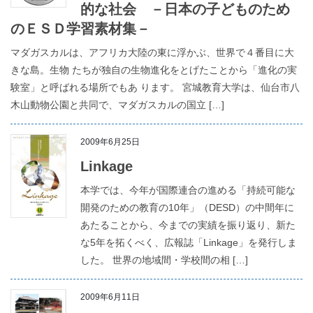
的な社会 －日本の子どものため
のＥＳＤ学習素材集－
マダガスカルは、アフリカ大陸の東に浮かぶ、世界で４番目に大
きな島。生物 たちが独自の生物進化をとげたことから「進化の実
験室」と呼ばれる場所でもあ ります。 宮城教育大学は、仙台市八
木山動物公園と共同で、マダガスカルの国立 […]
2009年6月25日
Linkage
本学では、今年が国際連合の進める「持続可能な
開発のための教育の10年」（DESD）の中間年に
あたることから、今までの実績を振り返り、新た
な5年を拓くべく、広報誌「Linkage」を発行しま
した。 世界の地域間・学校間の相 […]
2009年6月11日