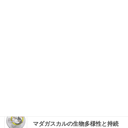
2010年5月21日
環境教育を基軸としたESDカリキ
ュラムの開発と実践
気仙沼市ESDカリキュラムガイド＜第3版＞小・中
学校編 「環境教育を基軸としたESDカリキュラム
の開発と実践」 気仙沼市教育委員会では、市立
小中学校の教員から選抜した気仙沼市教育研究員
の中から「ESDプログラム開発チー […]
2010年3月3日
マダガスカルの生物多様性と持続