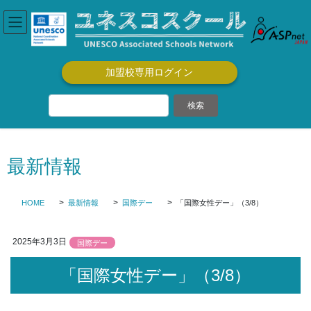
コ
ナ
ン
ビ
テ
ゲ
ン
ー
ツ
シ
加盟校専用ログイン
に
ョ
移
ン
動
に
移
動
最新情報
HOME
最新情報
国際デー
「国際女性デー」（3/8）
2025年3月3日
国際デー
「国際女性デー」（3/8）