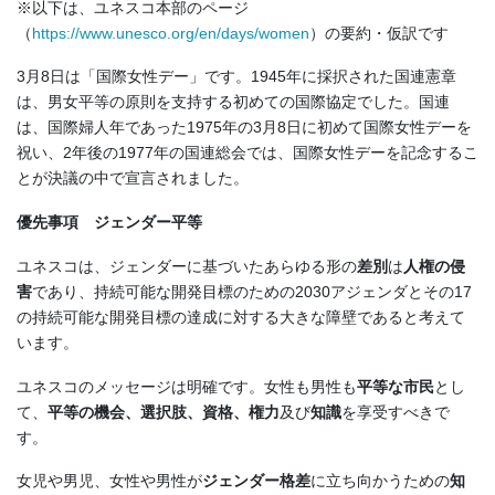
※以下は、ユネスコ本部のページ
（
https://www.unesco.org/en/days/women
）の要約・仮訳です
3月8日は「国際女性デー」です。1945年に採択された国連憲章
は、男女平等の原則を支持する初めての国際協定でした。国連
は、国際婦人年であった1975年の3月8日に初めて国際女性デーを
祝い、2年後の1977年の国連総会では、国際女性デーを記念するこ
とが決議の中で宣言されました。
優先事項 ジェンダー平等
ユネスコは、ジェンダーに基づいたあらゆる形の
差別
は
人権の侵
害
であり、持続可能な開発目標のための2030アジェンダとその17
の持続可能な開発目標の達成に対する大きな障壁であると考えて
います。
ユネスコのメッセージは明確です。女性も男性も
平等な市民
とし
て、
平等の機会、選択肢、資格、権力
及び
知識
を享受すべきで
す。
女児や男児、女性や男性が
ジェンダー格差
に立ち向かうための
知