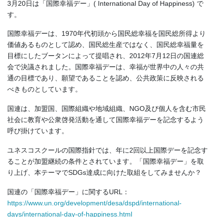
3月20日は「国際幸福デー」( International Day of Happiness) で
す。
国際幸福デーは、1970年代初頭から国民総幸福を国民総所得より
価値あるものとして認め、国民総生産ではなく、国民総幸福量を
目標にしたブータンによって提唱され、2012年7月12日の国連総
会で決議されました。国際幸福デーは、幸福が世界中の人々の共
通の目標であり、願望であることを認め、公共政策に反映される
べきものとしています。
国連は、加盟国、国際組織や地域組織、NGO及び個人を含む市民
社会に教育や公衆啓発活動を通して国際幸福デーを記念するよう
呼び掛けています。
ユネスコスクールの国際指針では、年に2回以上国際デーを記念す
ることが加盟継続の条件とされています。「国際幸福デー」を取
り上げ、本テーマでSDGs達成に向けた取組をしてみませんか？
国連の「国際幸福デー」に関するURL：
https://www.un.org/development/desa/dspd/international-
days/international-day-of-happiness.html