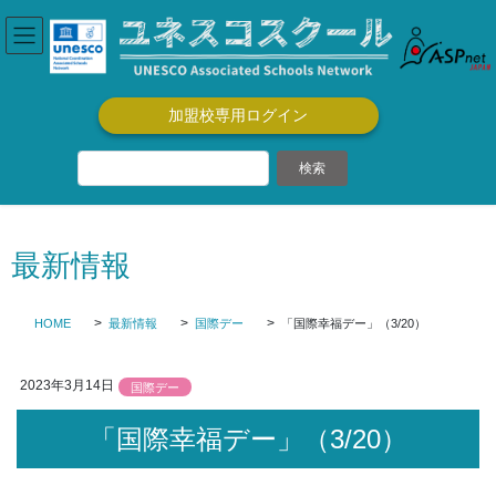
コ
ナ
ン
ビ
テ
ゲ
ン
ー
ツ
シ
加盟校専用ログイン
に
ョ
移
ン
動
に
移
動
最新情報
HOME
最新情報
国際デー
「国際幸福デー」（3/20）
2023年3月14日
国際デー
「国際幸福デー」（3/20）