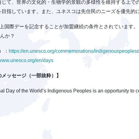
通じて、世界の文化的・生物学的景観の多様性を維持する上で
を目指しています。また、ユネスコは先住民のニーズを優先的
以上国際デーを記念することが加盟継続の条件とされています
せんか？
）：
https://en.unesco.org/commemorations/indigenouspeoples
//www.unesco.org/en/days
のメッセージ（一部抜粋）】
nal Day of the World’s Indigenous Peoples is an opportunity to 