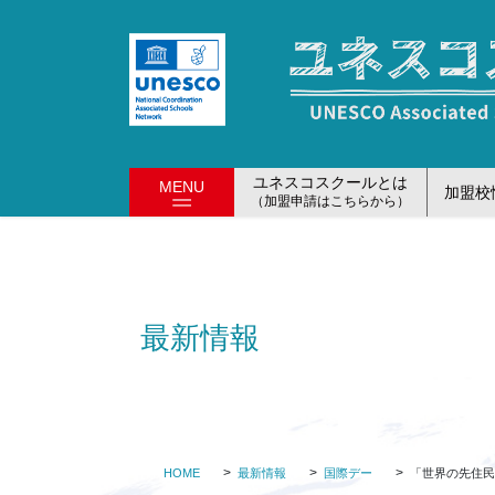
コ
ナ
ン
ビ
テ
ゲ
ン
ー
ツ
シ
に
ョ
移
ン
ユネスコスクールとは
MENU
加盟校
動
に
（加盟申請はこちらから）
移
動
最新情報
HOME
最新情報
国際デー
「世界の先住民