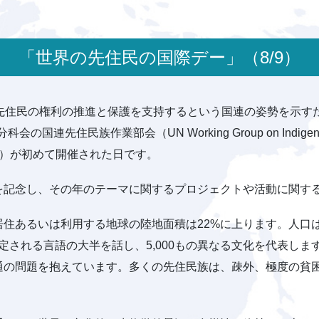
「世界の先住民の国際デー」（8/9）
住民の権利の推進と保護を支持するという国連の姿勢を示すため
民族作業部会（UN Working Group on Indigenous Popula
man Rights）が初めて開催された日です。
を記念し、その年のテーマに関するプロジェクトや活動に関す
住あるいは利用する地球の陸地面積は22%に上ります。人口は
推定される言語の大半を話し、5,000もの異なる文化を代表し
通の問題を抱えています。多くの先住民族は、疎外、極度の貧