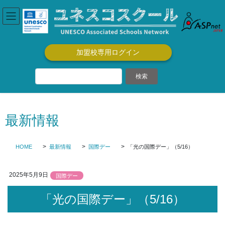
コ
ナ
ン
ビ
テ
ゲ
ン
ー
ツ
シ
加盟校専用ログイン
に
ョ
移
ン
動
に
移
動
最新情報
HOME
最新情報
国際デー
「光の国際デー」（5/16）
2025年5月9日
国際デー
「光の国際デー」（5/16）