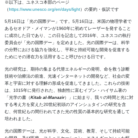
※以下は、ユネスコ本部のページ
（
https://www.unesco.org/en/days/light
）の要約・仮訳です
5月16日は「光の国際デー」です。5月16日は、米国の物理学者で
あるセオドア・メイマンが1960年に初めてレーザーを発すること
に成功した日であり、この日を記念して2016年、ユネスコの執行
委員会が「光の国際デー」を定めました。光の国際デーは、科学
の分野における協力を強化し、平和と持続可能な開発を促進する
ためにその潜在力を活用すること呼びかける日です。
光の研究は、期待の集まる代替エネルギーの発明、命を救う診断
技術や治療法の前進、光速インターネットの開発など、社会の変
革と宇宙に対する理解の形成を促進してきました。これらの技術
は、1015年に発行された、独創性に富むイブン・ハイサム著の
「光学の書（
Kitab al-Manazir
）」に始まり、我々の時間と光に対
する考え方を変えた20世紀初頭のアインシュタインの研究を含
む、何世紀もの間行われてきた光の性質の基本的な研究を通して
培われました。
光の国際デーは、光が科学、文化、芸術、教育、そして持続可能
な開発、及び医療、コミュニケーション、エネルギーといった幅