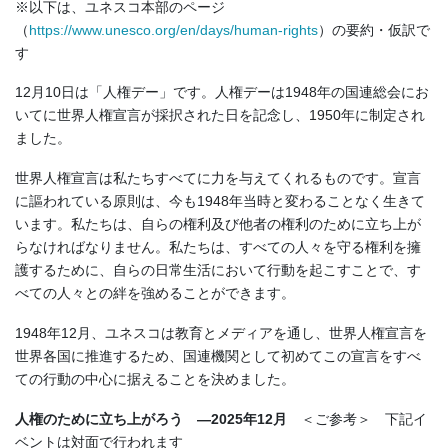
※以下は、ユネスコ本部のページ
（
https://www.unesco.org/en/days/human-rights
）の要約・仮訳で
す
12月10日は「人権デー」です。人権デーは1948年の国連総会にお
いてに世界人権宣言が採択された日を記念し、1950年に制定され
ました。
世界人権宣言は私たちすべてに力を与えてくれるものです。宣言
に謳われている原則は、今も1948年当時と変わることなく生きて
います。私たちは、自らの権利及び他者の権利のために立ち上が
らなければなりません。私たちは、すべての人々を守る権利を擁
護するために、自らの日常生活において行動を起こすことで、す
べての人々との絆を強めることができます。
1948年12月、ユネスコは教育とメディアを通し、世界人権宣言を
世界各国に推進するため、国連機関として初めてこの宣言をすべ
ての行動の中心に据えることを決めました。
人権のために立ち上がろう ―2025年12月
＜ご参考＞ 下記イ
ベントは対面で行われます