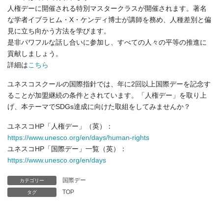
人権デーに開催される特別マスタークラスが開催されます。著名
な学者イブラヒム・X・ケンディ博士が講師を務め、人種差別と偏
見に立ち向かう方法を学びます。
是非パワフルな話し合いに参加し、すべての人々の平等の推進に
貢献しましょう。
詳細は
こちら
ユネスコスクールの国際指針では、年に2回以上国際デーを記念す
ることが加盟継続の条件とされています。「人権デー」を取り上
げ、本テーマでSDGs達成に向けた取組をしてみませんか？
ユネスコHP「人権デー」（英）：
https://www.unesco.org/en/days/human-rights
ユネスコHP「国際デー」一覧（英）：
https://www.unesco.org/en/days
国際デー
カテゴリー
TOP
タグ