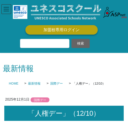
コ
ナ
ン
ビ
テ
ゲ
ン
ー
ツ
シ
加盟校専用ログイン
に
ョ
移
ン
動
に
移
動
最新情報
HOME
最新情報
国際デー
「人権デー」（12/10）
2025年12月1日
国際デー
「人権デー」（12/10）