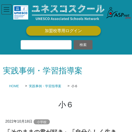
コ
ナ
ン
ビ
テ
ゲ
ン
ー
ツ
シ
加盟校専用ログイン
に
ョ
移
ン
動
に
移
動
実践事例・学習指導案
HOME
実践事例・学習指導案
小６
小６
2022年10月18日
小学校
「そのままの君が好き」「自分らしく生き