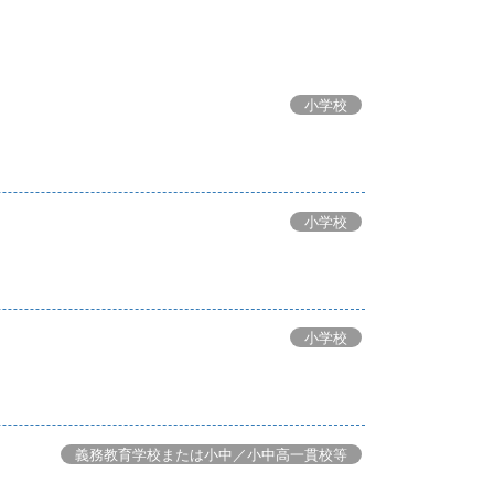
小学校
小学校
～
小学校
義務教育学校または小中／小中高一貫校等