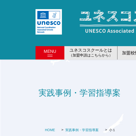
コ
ナ
ン
ビ
テ
ゲ
ン
ー
ツ
シ
に
ョ
移
ン
ユネスコスクールとは
MENU
加盟校
動
に
（加盟申請はこちらから）
移
動
実践事例・学習指導案
HOME
実践事例・学習指導案
小１