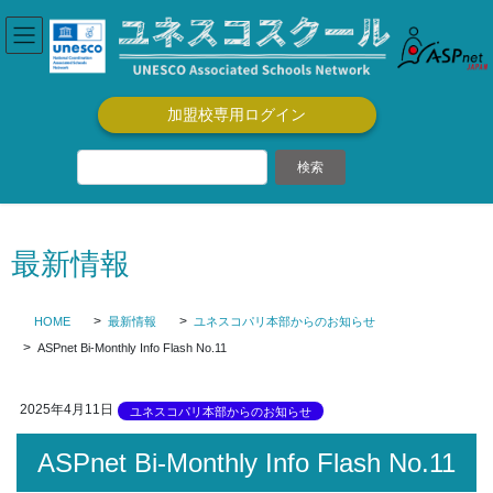
コ
ナ
ン
ビ
テ
ゲ
ン
ー
ツ
シ
加盟校専用ログイン
に
ョ
移
ン
動
に
移
動
最新情報
HOME
最新情報
ユネスコパリ本部からのお知らせ
ASPnet Bi-Monthly Info Flash No.11
2025年4月11日
ユネスコパリ本部からのお知らせ
ASPnet Bi-Monthly Info Flash No.11