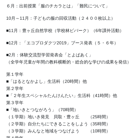
６月：出前授業「服のチカラとは」「難民について」
10月～11月：子どもの服の回収活動（２４００枚以上）
■11月：豊ヶ丘自然学校（学校林ビバーク）（6年課外活動）
■12月：「エコプロダクツ2019」ブース発表（５・６年）
■2月：体験交流型学習発表会「とよぱあく」
（全学年児童が年間の教科横断的・総合的な学びの成果を発信）
第１学年
■「はるとなかよし」生活科（20時間）他
第２学年
■「２年生スペシャルたんけんたい」生活科（41時間）他
第３学年
■「地いきとつながろう」（70時間）
（１学期）地いき発見 貝取・豊ヶ丘 （25時間）
（２学期）自分たちにできることをしよう（35時間）
（３学期）みんなと地域をつなげよう （10時間）