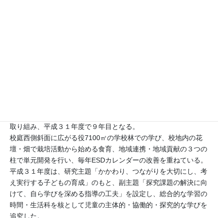
活動分野
海洋, 減災・防災, 気候変動, エネルギー, 環境, 国際理解, 平
和, 人権, 福祉
本校は、平成２３年度に統合新校として開校した。開校より、ユ
ネスコスクールとして登録されている。
教育目標を「実行する子」「思いやりのある子」「健康な子」と
し、学校経営方針に基づき、特色ある教育活動にESDを位置付け
て、教育課程を編成している。開校以来、校内研究としてESDに
取り組み、平成３１年度で９年目となる。
校庭西側斜面に広がる役7100㎡の学校林での学び、校地内の花
壇・畑で栽培活動から始める食育、地域連携・地域貢献の３つの
柱で単元開発を行い、毎年ESDカレンダーの改善を重ねている。
平成３１年度は、研究主題「かかわり、つながりを大切にし、考
え実行する子どもの育成」のもと、副主題「探究課題の解決に向
けて、自ら学びを深める指導の工夫」を設定し、総合的な学習の
時間・生活科を核として児童の主体的・協働的・探究的な学びを
追究した。