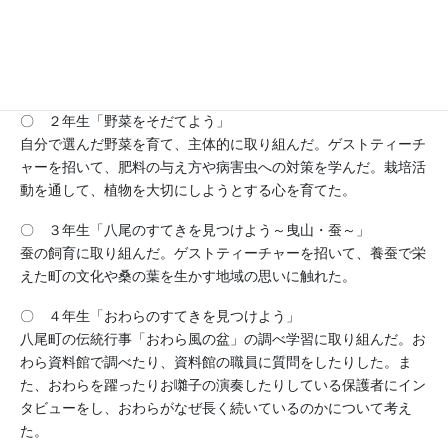
〇 １年生「いきものとなかよし」
グラウンドの生き物を観察したり、個人の虫かごで飼育をしたり
した。２年生から引き継いだウサギのお世話をした。
〇 ２年生「野菜をそだてよう」
自分で選んだ野菜を育て、主体的に取り組んだ。ゲストティーチ
ャーを招いて、肥料の与え方や病害虫への対策を学んだ。栽培活
動を通して、植物を大切にしようとする心を育てた。
〇 ３年生「八尾のすてきを見つけよう～曳山・蚕～」
蚕の飼育に取り組んだ。ゲストティーチャーを招いて、養蚕で栄
えた町の文化や桑の葉を生かす地域の思いに触れた。
〇 ４年生「おわらのすてきを見つけよう」
八尾町の伝統行事「おわら風の盆」の調べ学習に取り組んだ。お
わら資料館で調べたり、資料館の職員に質問をしたりした。ま
た、おわらを躍ったりお囃子の演奏したりしている保護者にイン
タビューをし、おわらがなぜ長く続いているのかについて考え
た。