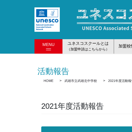
コ
ナ
ン
ビ
テ
ゲ
ン
ー
ツ
シ
に
ョ
ユネスコスクールとは
MENU
移
ン
加盟校
（加盟申請はこちらから）
動
に
移
動
活動報告
HOME
武雄市立武雄北中学校
2021年度活動
2021年度活動報告