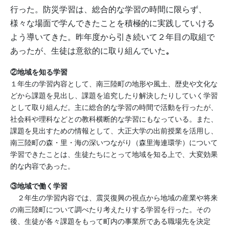
行った。防災学習は、総合的な学習の時間に限らず、
様々な場面で学んできたことを積極的に実践していける
よう導いてきた。昨年度から引き続いて２年目の取組で
あったが、生徒は意欲的に取り組んでいた
。
②地域を知る学習
１年生の学習内容として、南三陸町の地形や風土、歴史や文化な
どから課題を見出し、課題を追究したり解決したりしていく学習
として取り組んだ。主に総合的な学習の時間で活動を行ったが、
社会科や理科などとの教科横断的な学習にもなっている。また、
課題を見出すための情報として、大正大学の出前授業を活用し、
南三陸町の森・里・海の深いつながり（森里海連環学）について
学習できたことは、生徒たちにとって地域を知る上で、大変効果
的な内容であった。
③地域で働く学習
２年生の学習内容では、震災復興の視点から地域の産業や将来
の南三陸町について調べたり考えたりする学習を行った。その
後、生徒が各々課題をもって町内の事業所である職場先を決定