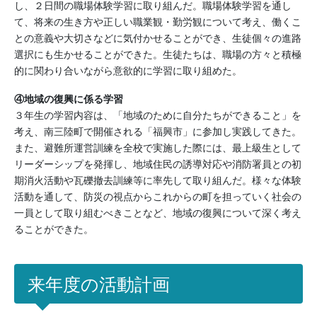
し、２日間の職場体験学習に取り組んだ。職場体験学習を通し
て、将来の生き方や正しい職業観・勤労観について考え、働くこ
との意義や大切さなどに気付かせることができ、生徒個々の進路
選択にも生かせることができた。生徒たちは、職場の方々と積極
的に関わり合いながら意欲的に学習に取り組めた。
④地域の復興に係る学習
３年生の学習内容は、「地域のために自分たちができること」を
考え、南三陸町で開催される「福興市」に参加し実践してきた。
また、避難所運営訓練を全校で実施した際には、最上級生として
リーダーシップを発揮し、地域住民の誘導対応や消防署員との初
期消火活動や瓦礫撤去訓練等に率先して取り組んだ。様々な体験
活動を通して、防災の視点からこれからの町を担っていく社会の
一員として取り組むべきことなど、地域の復興について深く考え
ることができた。
来年度の活動計画