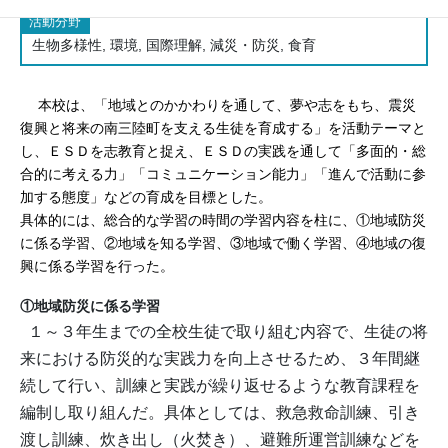
活動分野
生物多様性, 環境, 国際理解, 減災・防災, 食育
本校は、「地域とのかかわりを通して、夢や志をもち、震災
復興と将来の南三陸町を支える生徒を育成する」を活動テーマと
し、ＥＳＤを志教育と捉え、ＥＳＤの実践を通して「多面的・総
合的に考える力」「コミュニケーション能力」「進んで活動に参
加する態度」などの育成を目標とした。
具体的には、総合的な学習の時間の学習内容を柱に、①地域防災
に係る学習、②地域を知る学習、③地域で働く学習、④地域の復
興に係る学習を行った。
①地域防災に係る学習
１～３年生までの全校生徒で取り組む内容で、生徒の将
来における防災的な実践力を向上させるため、３年間継
続して行い、訓練と実践が繰り返せるような教育課程を
編制し取り組んだ。具体としては、救急救命訓練、引き
渡し訓練、炊き出し（火焚き）、避難所運営訓練などを