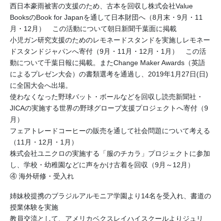
西日本豪雨被害の支援のため、古本を回収し株式会社Value
BooksのBook for Japanを通して日本財団へ（8月末・9月・11
月・12月） この活動について朝日新聞千葉面に掲載
小児ガン研究支援のためのレモネードスタンドを実施しレモネー
ドスタンドジャパンへ寄付（9月・11月・12月・1月） この活
動について千葉日報に掲載。またChange Maker Awards（英語
によるプレゼン大会）の書類選考を通過し、2019年1月27日(日)
に全国大会へ出場。
使わなくなった野球バット・ボールなどを回収し読売新聞社・
JICAの実施する世界の野球グローブ支援プロジェクトへ寄付（9
月）
フェアトレードコーヒーの販売を通して社会問題について考える
（11月・12月・1月）
株式会社ユニクロの実施する「服のチカラ」プロジェクトに参加
し、学校・幼稚園などに声をかけ古着を回収（9月～12月）
④ 海外研修・受入れ
姉妹校提携のブラジルアルモニア学園より14名を受入れ、書道の
授業体験を実施
教員交流として、アメリカベクスレイハイスクールよりジュリ