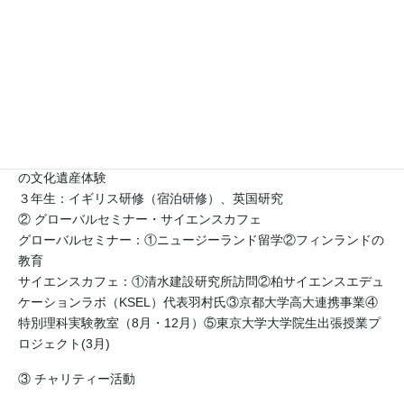
ェクト」と名付け、未来を創造する知恵と逞しさを身に付けるオ
リジナルプログラムとして展開しています。具体的には、１年次
は「自然」、２年次は「国家」、３年次は「世界・異文化」がテ
ーマです。
１年生：本校キャンパス内樹木観察、奥利根水源の森フィールド
ワーク（宿泊研修）、森と人間社会研究
２年生：関西研修（宿泊研修）、日本歴史文化の学び、有形無形
の文化遺産体験
３年生：イギリス研修（宿泊研修）、英国研究
② グローバルセミナー・サイエンスカフェ
グローバルセミナー：①ニュージーランド留学②フィンランドの
教育
サイエンスカフェ：①清水建設研究所訪問②柏サイエンスエデュ
ケーションラボ（KSEL）代表羽村氏③京都大学高大連携事業④
特別理科実験教室（8月・12月）⑤東京大学大学院生出張授業プ
ロジェクト(3月)
③ チャリティー活動