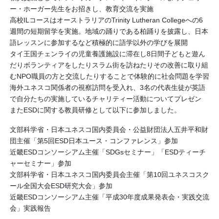
ー・ホーガー先生をお招きし、教育交流を実施
高校ILコースはオーストラリアのTrinity Lutheran Collegeへの6
週間の短期留学を実施。地域の踊りである柏踊りを披露し、日本
語レッスンに参加するなど積極的に語学以外の学びを展開
タイ王国チェンライの児童養護施設に滞在し8日間子どもと遊ん
だりボランティアをしたりスラム街を訪ねたりその改善に取り組
むNPO職員の方と交流したりすることで体験的に社会問題を学習
海外ユネスコ関係者の視察訪問を受入れ、3名の代表生徒が英語
で自分たちの実施しているチャリティー活動についてプレゼン
またESDに関する教員研修として以下に参加しました。
文部科学省・日本ユネスコ国内委員会・公益財団法人五井平和財
団主催「第5回ESD日本ユース・コンファレンス」参加
近畿ESDコンソーシアム主催「SDGsセミナー」「ESDティーチ
ャーセミナー」参加
文部科学省・日本ユネスコ国内委員会主催「第10回ユネスコスク
ール全国大会ESD研究大会」参加
近畿ESDコンソーシアム主催「平成30年度成果発表会・実践交流
会」実践報告