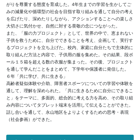
がりを尊重する態度を育成した。4年生までの学習を生かしてご
みの減量化や循環型の社会を目指す取り組みを通して自分の考え
を広げたり、深めたりしながら、アクションすることへの楽しさ
大切さに気付かせ、自然に対する畏敬の念につながった。
また、「服の力プロジェクト」として、世界の中で、恵まれない
子供を救うために、自分でできることを考え、企画して、実行す
るプロジェクトを立ち上げた。校内、家庭に自分たちで主体的に
取り組んだ方法と内容で、子供用の服を集めた。その結果、段ボ
ール１５箱を超える数の衣服が集まった。その後、プロジェクト
を通して学んだことをまとめて、下学年や保護者に発信した。
６年「共に学び、共に生きる」
高齢者疑似体験や介助、障害者スポーツについての学習や体験を
通して、理解を深められた。「共に生きるために自分にできるこ
と」をテーマに、多面的、総合的に考える力を高め、その取り組
み内容についてタブレット端末を活用して伝えることができた。
話し合いを通して、永山地区をよりよくするための思考・表現
（社会参画）ができた。