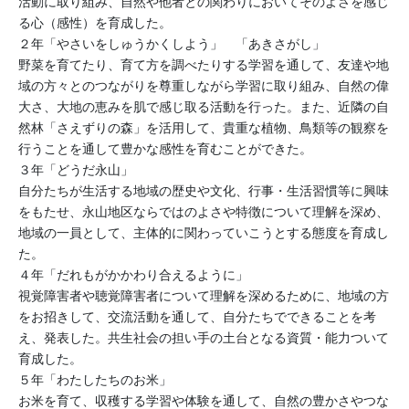
活動に取り組み、自然や他者との関わりにおいてそのよさを感じ
る心（感性）を育成した。
２年「やさいをしゅうかくしよう」 「あきさがし」
野菜を育てたり、育て方を調べたりする学習を通して、友達や地
域の方々とのつながりを尊重しながら学習に取り組み、自然の偉
大さ、大地の恵みを肌で感じ取る活動を行った。また、近隣の自
然林「さえずりの森」を活用して、貴重な植物、鳥類等の観察を
行うことを通して豊かな感性を育むことができた。
３年「どうだ永山」
自分たちが生活する地域の歴史や文化、行事・生活習慣等に興味
をもたせ、永山地区ならではのよさや特徴について理解を深め、
地域の一員として、主体的に関わっていこうとする態度を育成し
た。
４年「だれもがかかわり合えるように」
視覚障害者や聴覚障害者について理解を深めるために、地域の方
をお招きして、交流活動を通して、自分たちでできることを考
え、発表した。共生社会の担い手の土台となる資質・能力ついて
育成した。
５年「わたしたちのお米」
お米を育て、収穫する学習や体験を通して、自然の豊かさやつな