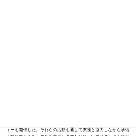
活動分野
環境, 福祉, 食育
本校は、「学び合い」「心豊かに」「たくましく」を学校の教育
目標とし、ESDを特色ある教育活動に位置付け、教育課程を編成
している。全学年でESDカレンダーを作成し、「持続発展教育・
ESDの視点に立って、体験的な学習を意図的・計画的に取り入
れ、地域社会に参画する力を育成すること」を目標に、生活科・
総合的な学習の時間を柱に、「環境教育」「福祉教育」に関わる
学習を行った。
今年度は、本校の学区域にある中学校区の三校で、SDGｓの共有
と連携の強化を図り、地域を巻き込んでの活動も充実させてき
た。
１年「げんきにそだて わたしの花」
植物を育て、その過程を観察したり、育てたアサガオのつるやさ
つまいものつるを使ってクリスマスリースを作ったりする学習を
行った。サツマイモについてはPTAの協力を得て、焼き芋パーテ
ィーを開催した。それらの活動を通して友達と協力しながら学習