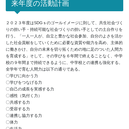
来年度の活動計画
２０２３年度はSDGｓのゴールイメージに則して、共生社会づく
りの担い手・持続可能な社会づくりの担い手としての土台作りを
行う。「一人一人が、自立と豊かな社会参加、自分のよさを活か
した社会貢献をしていくために必要な資質や能力を高め、主体的
に働きかけ、自分の未来を切り拓くための地に足のついた人間力
を育成する」そして、その学びを６年間で終えることなく、中学
校の９年間まで持続できるように、中学校との連携も強化する。
全学年で育む人間力は以下の通りである。
〇学びに向かう力
〇学びをつなげる力
〇自己の成長を実感する力
〇感性（気付く力）
〇共感する力
〇受容する力
〇連携し協力する力
〇体力
〇生活力