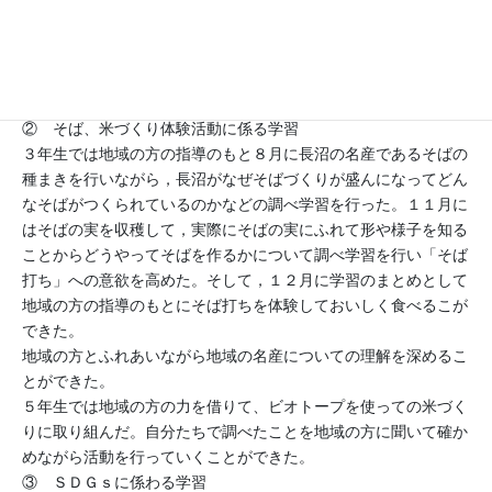
通して， 長沼（須賀川）の歴史について理解を深めた。地域の
方から指導を受けながら自校の歴史について理解を深めていっ
た。地域の方の指導を受けながら自分たちでも，金魚ねぶたを作
っていくなかで、さらに長沼地区についてよさを感じ取るだけで
なく，伝統を作っていくよさを感じることができた。
② そば、米づくり体験活動に係る学習
３年生では地域の方の指導のもと８月に長沼の名産であるそばの
種まきを行いながら，長沼がなぜそばづくりが盛んになってどん
なそばがつくられているのかなどの調べ学習を行った。１１月に
はそばの実を収穫して，実際にそばの実にふれて形や様子を知る
ことからどうやってそばを作るかについて調べ学習を行い「そば
打ち」への意欲を高めた。そして，１２月に学習のまとめとして
地域の方の指導のもとにそば打ちを体験しておいしく食べるこが
できた。
地域の方とふれあいながら地域の名産についての理解を深めるこ
とができた。
５年生では地域の方の力を借りて、ビオトープを使っての米づく
りに取り組んだ。自分たちで調べたことを地域の方に聞いて確か
めながら活動を行っていくことができた。
③ ＳＤＧｓに係わる学習