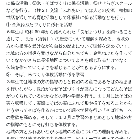
に係る活動，②米・そばづくりに係る活動，③せせらぎスクール
などを行う。（柱２）交流「ふれあい」では人との交流，植物の
世話を通して心育む活動として④福祉に係る活動などを行う。
① 金魚ねぶたづくりに係わる活動
６年生は 昭和 60 年から始められた「長沼まつり」を調べること
通して， 長沼（須賀川）の歴史について理解を深める。地域の
方から指導を受けながら自校の歴史について理解を深めていく。
地域の方の指導を受けながら自分たちでも，金魚ねぶたを作って
いくなかでさらに長沼地区についてよさを感じ取るだけでなく，
伝統を作っていくよさを感じることができるようにする。
② そば、米づくり体験活動に係る学習
３年生では地域の方の指導のもと長沼の名産であるそばの種まき
を行いながら，長沼がなぜそばづくりが盛んになってどんなそば
がつくられているのかなどの調べ学習を行う。１１月にはそばの
実を収穫して，実際にそばの実にふれて形や様子を知ることから
どうやってそばを作るかについて調べ学習を行い「そば打ち」へ
の意欲を高める。そして，１２月に学習のまとめとして地域の方
の指導のもとにそば打ちを体験する。
地域の方とふれあいながら地域の名産についての理解を深める。
５年生では地域の方の力を借りて、ビオトープを使っての米づく