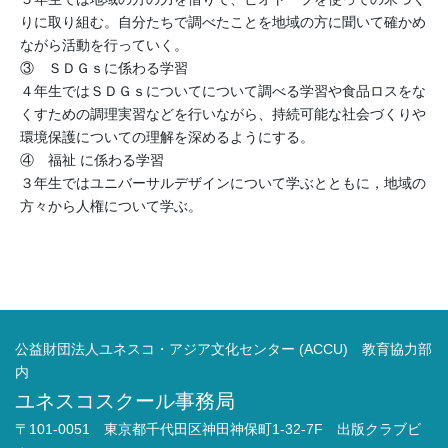
りに取り組む。自分たちで調べたことを地域の方に聞いて確かめ
ながら活動を行っていく。
③ ＳＤＧｓに係わる学習
４年生ではＳＤＧｓについてについて調べる学習や食品ロスをな
くすための調理実習などを行いながら、持続可能な社会づくりや
環境保護についての理解を深めるようにする。
④ 福祉 に係わる学習
３年生ではユニバーサルデザインについて学ぶとともに，地域の
方々から人権について学ぶ。
公益財団法人ユネスコ・アジア文化センター (ACCU) 教育協力部
内
ユネスコスクール事務局
〒101-0051 東京都千代田区神田神保町1-32-7F 出版クラブビ