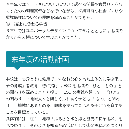
４年生ではＳＤＧｓについてについて調べる学習や食品ロスをな
くすための調理実習などを行いながら、持続可能な社会づくりや
環境保護についての理解を深めることができた。
④ 福祉 に係わる学習
３年生ではユニバーサルデザインについて学ぶとともに，地域の
方々から人権について学ぶことができた。
来年度の活動計画
本校は「心身ともに健康で、すなおな心をもち主体的に学ぶ東っ
子の育成」を教育目標に掲げ ，ESD を地域の「ひと・もの 」と
の関わりを深めることと捉え， ESD の実践を通して，『ひと』
の関わり・・地域人々と楽しくふれあう子ども『 もの』と関わ
り・・地域にあるものを、興味を持って見つめる子どもを育てる
ことを目標としている。
具体的には（柱１）地域「ふるさと水と緑と歴史の長沼地区」を
見つめ直し，そのよさを知るため活動として①金魚ねぶたづくり