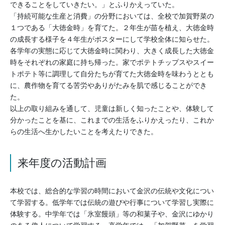
できることをしていきたい。」とふりかえっていた。
「持続可能な生産と消費」の分野においては、全校で加賀野菜の
１つである「大徳金時」を育てた。２年生が苗を植え、大徳金時
の成長する様子を４年生がポスターにして学校全体に知らせた。
各学年の実態に応じて大徳金時に関わり、大きく成長した大徳金
時をそれぞれの家庭に持ち帰った。家でポテトチップスやスイー
トポテト等に調理して自分たちが育てた大徳金時を味わうととも
に、農作物を育てる苦労やありがたみを肌で感じることができ
た。
以上の取り組みを通して、児童は新しく知ったことや、体験して
分かったことを基に、これまでの生活をふりかえったり、これか
らの生活へ生かしたいことを考えたりできた。
来年度の活動計画
本校では、総合的な学習の時間において金沢の伝統や文化につい
て学習する。低学年では伝統の遊びや行事について学習し実際に
体験する。中学年では「氷室饅頭」等の和菓子や、金沢にゆかり