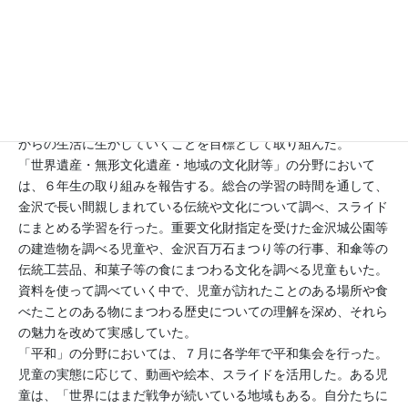
化財等, 平和, 人権, 持続可能な生産と消費
本校は授業だけではなく、委員会活動や学年集会等も活動しなが
ら、「世界遺産・無形文化遺産・地域の文化財等」「平和」「人
権」「持続可能な生産と消費」の分野を取り上げて学習した。ど
の学習においても調べたり、聞いたりして知った事実を基にこれ
からの生活に生かしていくことを目標として取り組んだ。
「世界遺産・無形文化遺産・地域の文化財等」の分野において
は、６年生の取り組みを報告する。総合の学習の時間を通して、
金沢で長い間親しまれている伝統や文化について調べ、スライド
にまとめる学習を行った。重要文化財指定を受けた金沢城公園等
の建造物を調べる児童や、金沢百万石まつり等の行事、和傘等の
伝統工芸品、和菓子等の食にまつわる文化を調べる児童もいた。
資料を使って調べていく中で、児童が訪れたことのある場所や食
べたことのある物にまつわる歴史についての理解を深め、それら
の魅力を改めて実感していた。
「平和」の分野においては、７月に各学年で平和集会を行った。
児童の実態に応じて、動画や絵本、スライドを活用した。ある児
童は、「世界にはまだ戦争が続いている地域もある。自分たちに