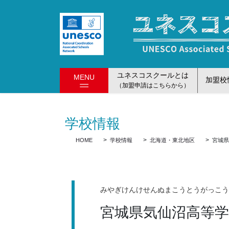
コ
ナ
ン
ビ
テ
ゲ
ン
ー
ツ
シ
に
ョ
ユネスコスクールとは
MENU
移
ン
加盟校
（加盟申請はこちらから）
動
に
移
動
学校情報
HOME
学校情報
北海道・東北地区
宮城
みやぎけんけせんぬまこうとうがっこ
宮城県気仙沼高等