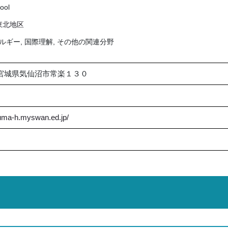
ool
東北地区
ネルギー, 国際理解, その他の関連分野
51 宮城県気仙沼市常楽１３０
numa-h.myswan.ed.jp/