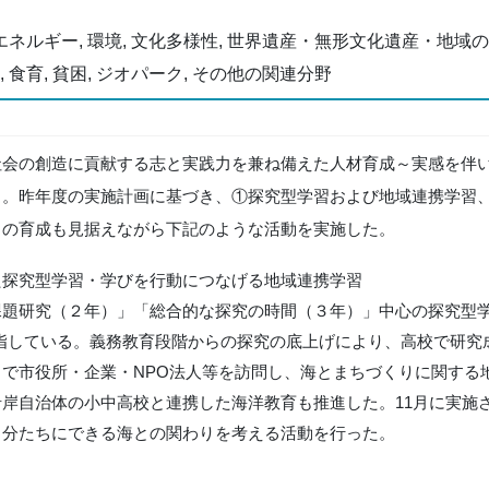
 エネルギー, 環境, 文化多様性, 世界遺産・無形文化遺産・地域の文
, 食育, 貧困, ジオパーク, その他の関連分野
会の創造に貢献する志と実践力を兼ね備えた人材育成～実感を伴い
る。昨年度の実施計画に基づき、①探究型学習および地域連携学習
力の育成も見据えながら下記のような活動を実施した。
た探究型学習・学びを行動につなげる地域連携学習
課題研究（２年）」「総合的な探究の時間（３年）」中心の探究型
指している。義務教育段階からの探究の底上げにより、高校で研究
で市役所・企業・NPO法人等を訪問し、海とまちづくりに関する
岸自治体の小中高校と連携した海洋教育も推進した。11月に実施さ
自分たちにできる海との関わりを考える活動を行った。