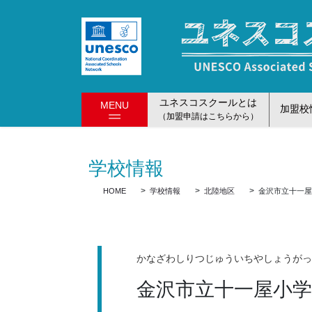
コ
ナ
ン
ビ
テ
ゲ
ン
ー
ツ
シ
に
ョ
ユネスコスクールとは
MENU
移
ン
加盟校
（加盟申請はこちらから）
動
に
移
動
学校情報
HOME
学校情報
北陸地区
金沢市立十一
かなざわしりつじゅういちやしょうが
金沢市立十一屋小