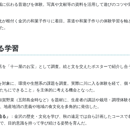
域に伝わる昔遊びを体験。写真や文献等の資料を活用して遊びのコツや
化が根付く金沢の和菓子作りに着目。茶道や和菓子作りの体験学習を軸
た。
る学習
店を「十一屋のお宝」として調査。絵と文を交えたポスターで紹介し合
を対象に、環境や生態系の課題を調査。実際に川に入る体験を経て、個
たちにできること」を主体的に考える機会となった。
加賀野菜（五郎島金時など）を題材に、生産者の講話や栽培・調理体験
、地産地消の意義や地域の食文化を多角的に発信した。
迫る」
：金沢の歴史・文化を学び、秋の遠足では自ら計画したコースで
で、目的意識を持って学び続ける姿勢を育んだ。