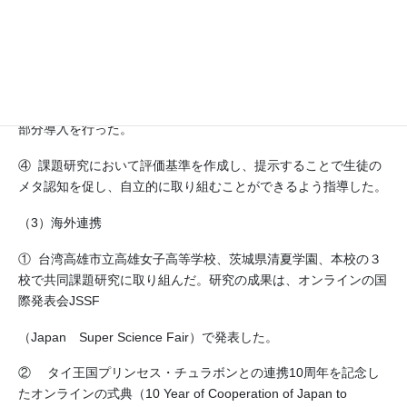
った。また、すべての教科を対象に教科横断型授業の開発を行っ
た。
② 理科では実験から学ぶ探究的な授業を行った。
③ 中学においては、前認知を高めるためのCASEプログラムの
部分導入を行った。
④ 課題研究において評価基準を作成し、提示することで生徒の
メタ認知を促し、自立的に取り組むことができるよう指導した。
（3）海外連携
① 台湾高雄市立高雄女子高等学校、茨城県清夏学園、本校の３
校で共同課題研究に取り組んだ。研究の成果は、オンラインの国
際発表会JSSF
（Japan Super Science Fair）で発表した。
② タイ王国プリンセス・チュラボンとの連携10周年を記念し
たオンラインの式典（10 Year of Cooperation of Japan to