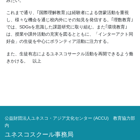
みたい。
これまで通り、｢国際理解教育｣は経験者による啓蒙活動を重視
し、様々な機会を通じ校内外にその知見を発信する。｢理数教育｣
では、SDGsを意識した課題研究に取り組む。また｢環境教育｣
は、授業や課外活動の充実を図るとともに、「インターアクト同
好会」の生徒を中心にボランティア活動に注力する。
また、生徒有志によるユネスコサークル活動を再開できるよう働
きかける。 以上
公益財団法人ユネスコ・アジア文化センター (ACCU) 教育協力部
内
ユネスコスクール事務局