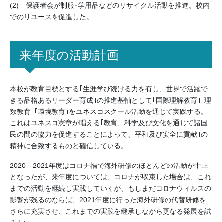
(2) 保護者会が制服･学用品などのリサイクル活動を推進。校内
でのリユースを促進した。
来年度の活動計画
本校が教育目標とする｢生涯学び続ける力を有し、世界で活躍で
きる品格あるリーダー育成｣の推進基軸として｢国際理解教育｣｢理
数教育｣｢環境教育｣をユネスコスクール活動を通じて実践する。
これはユネスコ憲章が唱える｢教育、科学及び文化を通じて諸国
民の間の協力を促進することによって、平和及び安全に貢献｣の
精神に合致するものと確信している。
2020～2021年度はコロナ禍で海外研修のほとんどの活動が中止
となったが、来年度については、コロナが収束した場合は、これ
までの活動を継続し実践していくが、もしまだコロナウィルスの
影響が残るのならば、2021年度に行った海外研修の代替研修を
さらに充実させ、これまでの実践を継承しながら更なる発展を試