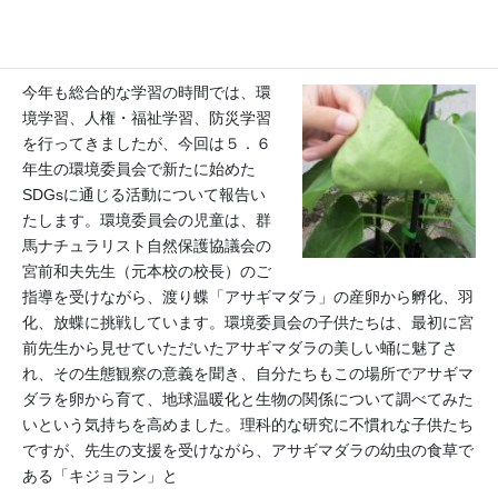
地球温暖化が生物に及ぼす影響について考える環境委員会の活動
今年も総合的な学習の時間では、環
境学習、人権・福祉学習、防災学習
を行ってきましたが、今回は５．６
年生の環境委員会で新たに始めた
SDGsに通じる活動について報告い
たします。環境委員会の児童は、群
馬ナチュラリスト自然保護協議会の
宮前和夫先生（元本校の校長）のご
指導を受けながら、渡り蝶「アサギマダラ」の産卵から孵化、羽
化、放蝶に挑戦しています。環境委員会の子供たちは、最初に宮
前先生から見せていただいたアサギマダラの美しい蛹に魅了さ
れ、その生態観察の意義を聞き、自分たちもこの場所でアサギマ
ダラを卵から育て、地球温暖化と生物の関係について調べてみた
いという気持ちを高めました。理科的な研究に不慣れな子供たち
ですが、先生の支援を受けながら、アサギマダラの幼虫の食草で
ある「キジョラン」と