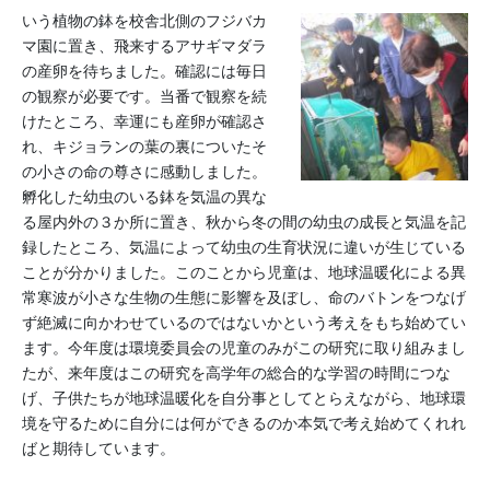
いう植物の鉢を校舎北側のフジバカ
マ園に置き、飛来するアサギマダラ
の産卵を待ちました。確認には毎日
の観察が必要です。当番で観察を続
けたところ、幸運にも産卵が確認さ
れ、キジョランの葉の裏についたそ
の小さの命の尊さに感動しました。
孵化した幼虫のいる鉢を気温の異な
る屋内外の３か所に置き、秋から冬の間の幼虫の成長と気温を記
録したところ、気温によって幼虫の生育状況に違いが生じている
ことが分かりました。このことから児童は、地球温暖化による異
常寒波が小さな生物の生態に影響を及ぼし、命のバトンをつなげ
ず絶滅に向かわせているのではないかという考えをもち始めてい
ます。今年度は環境委員会の児童のみがこの研究に取り組みまし
たが、来年度はこの研究を高学年の総合的な学習の時間につな
げ、子供たちが地球温暖化を自分事としてとらえながら、地球環
境を守るために自分には何ができるのか本気で考え始めてくれれ
ばと期待しています。