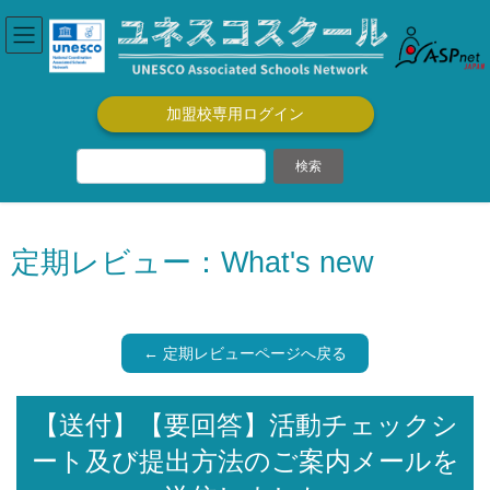
コ
ナ
ン
ビ
テ
ゲ
ン
ー
ツ
シ
加盟校専用ログイン
に
ョ
移
ン
動
に
移
動
定期レビュー：What's new
← 定期レビューページへ戻る
【送付】【要回答】活動チェックシ
ート及び提出方法のご案内メールを