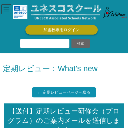
コ
ナ
ン
ビ
テ
ゲ
ン
ー
ツ
シ
加盟校専用ログイン
に
ョ
移
ン
動
に
移
動
定期レビュー：What's new
← 定期レビューページへ戻る
【送付】定期レビュー研修会（プロ
グラム）のご案内メールを送信しま