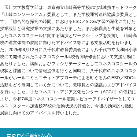
玉川大学教育学部は、東京都立山崎高等学校の地域連携ネットワーク
「山崎コンソーシアム」委員として、また学校運営連絡協議会委員とし
て、「総合的な探究の時間」におけるESD／SDGs学習の深化に向けた
授業設計と研究授業の支援にあたりました。また教職員と生徒を対象と
したユネスコスクールに関する講演とワークショップを実施し、山崎高
校の運営体制の展開に向けたアドバイス等による支援活動を行いまし
た。2025年8月12日に八千代市教育委員会により八千代市立大和田小学
校にて開催されたユネスコスクール4校合同研修会において支援活動に
あたりました。講師およびファシリテーターとしてユネスコスクールの
現状と課題について情報提供を行うと同時に、八千代市のユネスコスク
ールがホールコミュニティ・アプローチによる町ぐるみのESD／SDGs
活動をどう展開していくかについて、教職員との協議およびアドバイス
を行いました。またユネスコ・アジア文化センター（ACCU）の依頼に
より、令和7年度ユネスコスクール定期レビューアドバイザーとしてユ
ネスコスクール加盟校25校の活動状況の評価と、今後の効果的な活動
展開に向けてのアドバイスを行いました。
ESD活動紹介