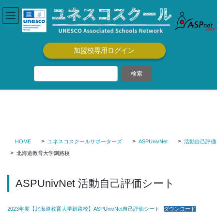
コ
ナ
ン
ビ
テ
ゲ
ン
ー
ツ
シ
加盟校専用ログイン
に
ョ
移
ン
動
に
移
動
HOME
ユネスコスクールサポーターズ
ASPUnivNet
活動自己評価
北海道教育大学釧路校
ASPUnivNet 活動自己評価シート
2023年度【北海道教育大学釧路校】ASPUnivNet自己評価シート
ダウンロード