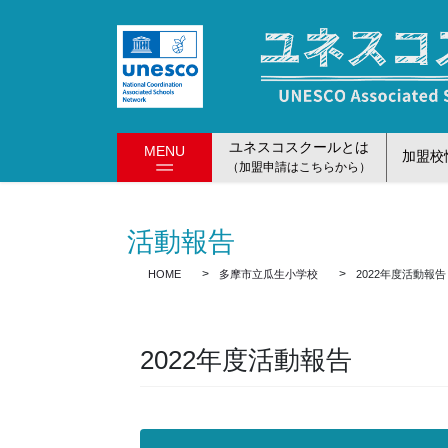
コ
ナ
ン
ビ
テ
ゲ
ン
ー
ツ
シ
に
ョ
ユネスコスクールとは
MENU
移
ン
加盟校
（加盟申請はこちらから）
動
に
移
動
活動報告
HOME
多摩市立瓜生小学校
2022年度活動報告
2022年度活動報告