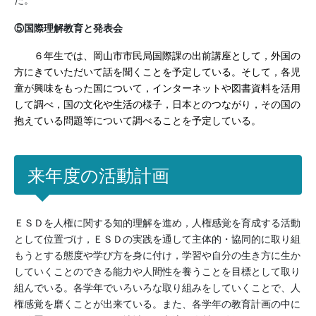
⑤国際理解教育と発表会
６年生では、岡山市市民局国際課の出前講座として，外国の
方にきていただいて話を聞くことを予定している。そして，各児
童が興味をもった国について，インターネットや図書資料を活用
して調べ，国の文化や生活の様子，日本とのつながり，その国の
抱えている問題等について調べることを予定している。
来年度の活動計画
ＥＳＤを人権に関する知的理解を進め，人権感覚を育成する活動
として位置づけ，ＥＳＤの実践を通して主体的・協同的に取り組
もうとする態度や学び方を身に付け，学習や自分の生き方に生か
していくことのできる能力や人間性を養うことを目標として取り
組んでいる。各学年でいろいろな取り組みをしていくことで、人
権感覚を磨くことが出来ている。また、各学年の教育計画の中に