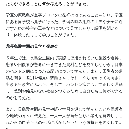
たちができることは何か考えることができた。
学区の原尾島が点字ブロックの発祥の地であることを知り、学区
にある盲学校へ見学に行った。学習の時の用具の工夫や安全に過
ごすための校舎の工夫などについて見学したり，説明を聞いた
り，体験したりして学ぶことができた。
④長島愛生園の見学と発表会
５年生では、長島愛生園内で実際に使用されていた施設や道具，
患者や回復者が懸命に生きてきた資料などを見学しながら，日本
のハンセン病にまつわる歴史について学んだ。また，回復者の講
話を聞き，差別や偏見の残酷さや，それに立ち向かって前向きに
生きる生き方にふれた。そして，ハンセン病について正しく理解
し，差別や偏見のない社会をつくるために自分たちに何ができる
のかを考えた。
また、長島愛生園の見学や調べ学習を通して学んだことを保護者
や地域の方々に伝えた。一人一人が自分なりの考えを発表し，こ
れからの自分たちの生活に活かしたいという気持ちを強くしてい
た。