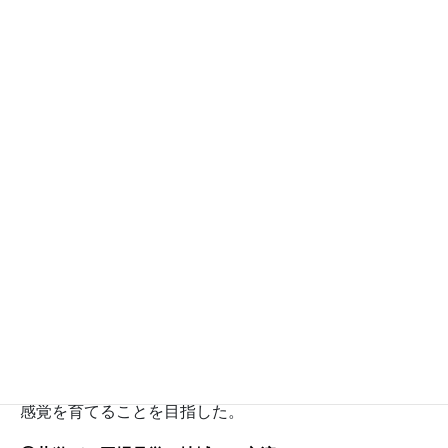
活動分野
国際理解, 平和, 人権, 福祉, 健康
宇野小学校では、「学び合い 助け合い 夢に向かって
挑戦する子どもを育てる」という学校教育目標のもと，
ＥＳＤを人権に関する知的理解を進め，人権感覚を育成
する活動として位置づけている。
①
幼稚園・保育園との交流会
１年生では、自分たちが作ったお店（さかなつりや，ま
ちがいさがしなど）に，地域の幼稚園や保育園の子ども
たちを招待し，一緒に遊ぶ活動を行った。自分たちより
小さい年齢の幼稚園や保育園の子どもと交流すること
で，優しい心や相手のことを思いやることのできる人権
感覚を育てることを目指した。