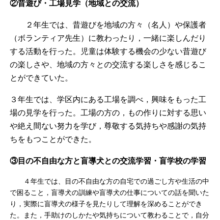
②昔遊び・工場見学（地域との交流）
２年生では、昔遊びを地域の方々（名人）や保護者
（ボランティア先生）に教わったり，一緒に楽しんだり
する活動を行った。児童は体験する機会の少ない昔遊び
の楽しさや、地域の方々との交流する楽しさを感じるこ
とができていた。
３年生では、学区内にある工場を調べ，興味をもった工
場の見学を行った。工場の方の，もの作りに対する思い
や絶え間ない努力を学び，尊敬する気持ちや感謝の気持
ちをもつことができた。
③目の不自由な方と盲導犬との交流学習・盲学校の学習
４年生では、目の不自由な方の自宅での過ごし方や生活の中
で困ること，盲導犬の訓練や盲導犬の仕事についての話を聞いた
り，実際に盲導犬の様子を見たりして理解を深めることができ
た。また，手助けのしかたや気持ちについて教わることで，自分