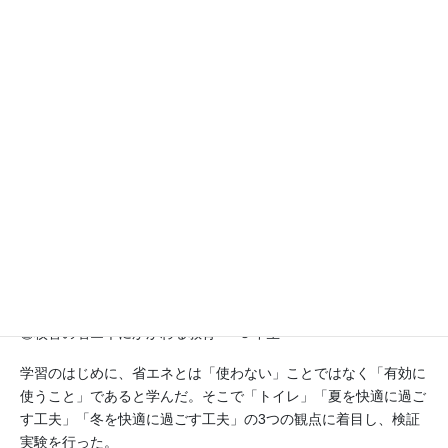
本校の校舎は「環境学習型エコスクール」として、様々なエコに
関する技術が生かされている。6年生が「エコガイド（エコ校舎
案内人）」として案内しながら、自分の考えを話し、見学者から
意見を聞き、さらに考えを深めていく活動を行った。温熱環境の
向上、学習環境の向上、エネルギー削減等の工夫から、興味をも
った箇所をエコガイドポイントとして決め、シナリオを書いた
り、もう一度データを収集したりして、より具体的に説明できる
ように取り組んだ。
本年度は本校舎の設計士の方、地元企業の方々、環境や教育につ
いて学ぶ大学生、保護者や下級生にエコ校舎を案内し、校舎の工
夫やその魅力について伝え、学びの成果を発信することができ
た。
②校舎の省エネにかかわる教育 <５年生>
学習のはじめに、省エネとは「使わない」ことではなく「有効に
使うこと」であると学んだ。そこで「トイレ」「夏を快適に過ご
す工夫」「冬を快適に過ごす工夫」の3つの観点に着目し、検証
実験を行った。