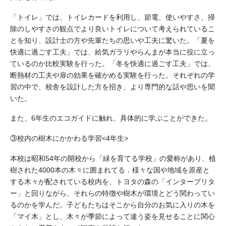
「トイレ」では、トイレカードを利用し、節電、使いやすさ、掃
除のしやすさの観点でより良いトイレについて考えられているこ
とを知り、設計士の方や先輩たちの思いや工夫に驚いた。「夏を
快適に過ごす工夫」では、給気ガラリやらんまが本当に役に立っ
ているのか比較実験を行った。「冬を快適に過ごす工夫」では、
断熱材の工夫や扉の効果を確かめる実験を行った。それぞれの学
習の中で、校舎を設計した方を招き、より専門的な話や思いを聞
いた。
また、6年生のエコガイドに触れ、具体的に学ぶことができた。
③校内の樹木にかかわる学習<4年生>
本校は昭和54年の開校から「緑を育てる学校」の愛称があり、植
樹された4000本の木々に囲まれてる．様々な国や地域を原産と
する木々が配されている校内を、トヨタの森の「インタープリタ
ー」と回りながら、それらの特徴や樹木が環境とどう関わってい
るのかを学んだ。子どもたちはそこから自分のお気に入りの木を
「マイ木」とし、木々が季節によって違う姿を見せることに関心