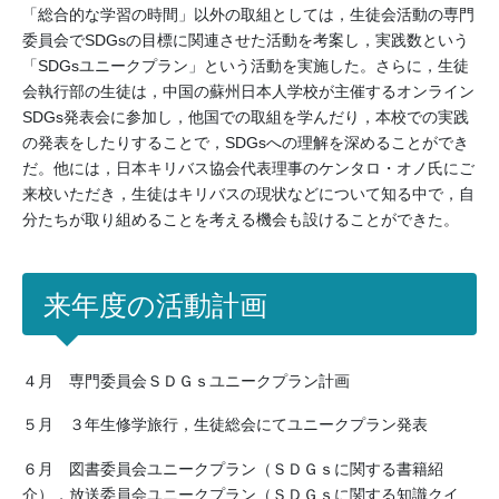
「総合的な学習の時間」以外の取組としては，生徒会活動の専門
委員会でSDGsの目標に関連させた活動を考案し，実践数という
「SDGsユニークプラン」という活動を実施した。さらに，生徒
会執行部の生徒は，中国の蘇州日本人学校が主催するオンライン
SDGs発表会に参加し，他国での取組を学んだり，本校での実践
の発表をしたりすることで，SDGsへの理解を深めることができ
だ。他には，日本キリバス協会代表理事のケンタロ・オノ氏にご
来校いただき，生徒はキリバスの現状などについて知る中で，自
分たちが取り組めることを考える機会も設けることができた。
来年度の活動計画
４月 専門委員会ＳＤＧｓユニークプラン計画
５月 ３年生修学旅行，生徒総会にてユニークプラン発表
６月 図書委員会ユニークプラン（ＳＤＧｓに関する書籍紹
介），放送委員会ユニークプラン（ＳＤＧｓに関する知識クイ