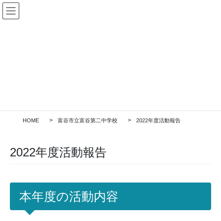
コ
ナ
ン
ビ
テ
ゲ
ン
ー
ツ
シ
加盟校専用ログイン
に
ョ
移
ン
動
に
移
活動報告
動
HOME
富谷市立富谷第二中学校
2022年度活動報告
2022年度活動報告
本年度の活動内容