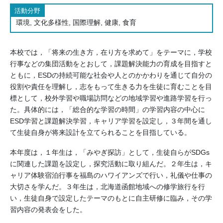
活動分野
環境, 文化多様性, 国際理解, 健康, 食育
本校では，「将来の生き方，在り方を求めて」をテーマに，学校
行事などの集団活動をとおして，課題解決能力の育成を目指すと
ともに，ESDの持続可能な社会や人とのかかわりを通じて自分の
役割や責任を理解し，志をもって生きる力を生徒に育むことを目
標として，校外学習や職場訪問などの地域学習や進路学習を行っ
た。具体的には，「総合的な学習の時間」の学習内容の中心に
ESD学習と課題解決学習，キャリア学習を設定し，３年間を通し
て生徒自身が将来設計を立てられることを目指している。
本年度は，１年生は，「みやぎ探訪」として，生徒自らがSDGs
に関連した課題を設定し，探究活動に取り組んだ。２年生は，キ
ャリア体験宿泊行事を福島のハワイアンズで行い，礼儀や仕事の
大切さを学んだ。３年生は，北海道函館地域への修学旅行を行
い，生徒自身で設定したテーマのもとに自主研修に臨み，その学
習内容の発表会をした。