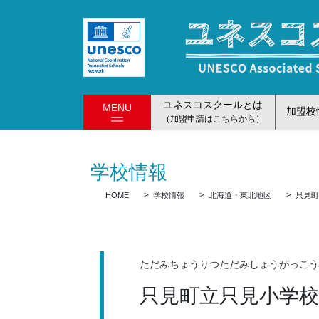
コ
ナ
ン
ビ
テ
ゲ
ン
ー
ツ
シ
に
ョ
ユネスコスクールとは
MENU
移
ン
加盟校
（加盟申請はこちらから）
動
に
移
動
学校情報
HOME
学校情報
北海道・東北地区
只見
ただみちょうりつただみしょうがっこ
只見町立只見小学