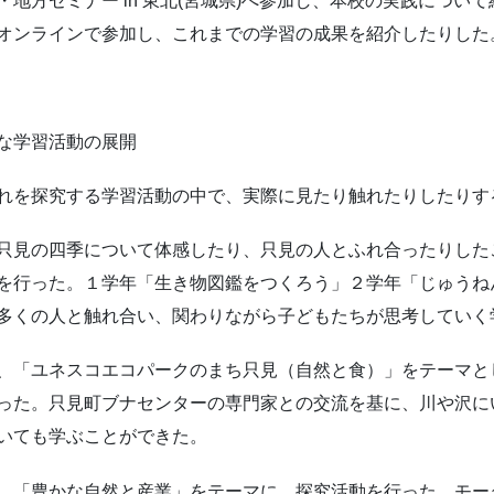
地方セミナー in 東北(宮城県)へ参加し、本校の実践につい
オンラインで参加し、これまでの学習の成果を紹介したりした
な学習活動の展開
れを探究する学習活動の中で、実際に見たり触れたりしたりす
只見の四季について体感したり、只見の人とふれ合ったりした
を行った。１学年「生き物図鑑をつくろう」２学年「じゅうね
多くの人と触れ合い、関わりながら子どもたちが思考していく
、「ユネスコエコパークのまち只見（自然と食）」をテーマと
った。只見町ブナセンターの専門家との交流を基に、川や沢に
いても学ぶことができた。
、「豊かな自然と産業」をテーマに、探究活動を行った。モー