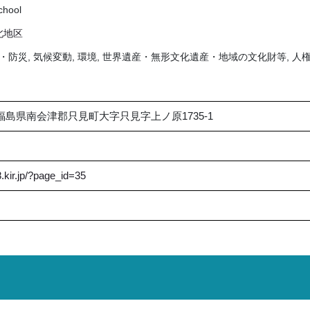
chool
北地区
災・防災, 気候変動, 環境, 世界遺産・無形文化遺産・地域の文化財等, 人権
1 福島県南会津郡只見町大字只見字上ノ原1735-1
8.kir.jp/?page_id=35