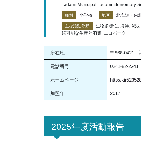
Tadami Municipal Tadami Elementary S
小学校
北海道・東
種別
地区
生物多様性, 海洋, 減
主な活動分野
続可能な生産と消費, エコパーク
所在地
〒968-042
電話番号
0241-82-2241
ホームページ
http://kir52352
加盟年
2017
2025年度活動報告