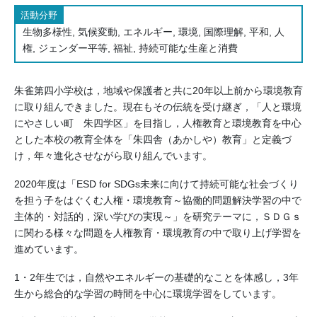
活動分野
生物多様性, 気候変動, エネルギー, 環境, 国際理解, 平和, 人
権, ジェンダー平等, 福祉, 持続可能な生産と消費
朱雀第四小学校は，地域や保護者と共に20年以上前から環境教育
に取り組んできました。現在もその伝統を受け継ぎ，「人と環境
にやさしい町 朱四学区」を目指し，人権教育と環境教育を中心
とした本校の教育全体を「朱四舎（あかしや）教育」と定義づ
け，年々進化させながら取り組んでいます。
2020年度は「ESD for SDGs未来に向けて持続可能な社会づくり
を担う子をはぐくむ人権・環境教育～協働的問題解決学習の中で
主体的・対話的，深い学びの実現～」を研究テーマに，ＳＤＧｓ
に関わる様々な問題を人権教育・環境教育の中で取り上げ学習を
進めています。
1・2年生では，自然やエネルギーの基礎的なことを体感し，3年
生から総合的な学習の時間を中心に環境学習をしています。