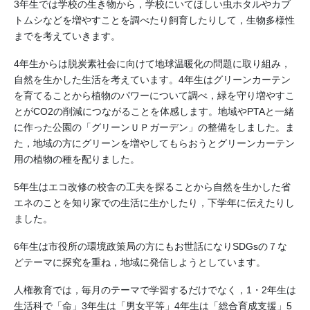
3年生では学校の生き物から，学校にいてほしい虫ホタルやカブ
トムシなどを増やすことを調べたり飼育したりして，生物多様性
までを考えていきます。
4年生からは脱炭素社会に向けて地球温暖化の問題に取り組み，
自然を生かした生活を考えています。4年生はグリーンカーテン
を育てることから植物のパワーについて調べ，緑を守り増やすこ
とがCO2の削減につながることを体感します。地域やPTAと一緒
に作った公園の「グリーンＵＰガーデン」の整備をしました。ま
た，地域の方にグリーンを増やしてもらおうとグリーンカーテン
用の植物の種を配りました。
5年生はエコ改修の校舎の工夫を探ることから自然を生かした省
エネのことを知り家での生活に生かしたり，下学年に伝えたりし
ました。
6年生は市役所の環境政策局の方にもお世話になりSDGsの７な
どテーマに探究を重ね，地域に発信しようとしています。
人権教育では，毎月のテーマで学習するだけでなく，1・2年生は
生活科で「命」3年生は「男女平等」4年生は「総合育成支援」5