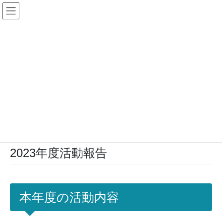
コ
ナ
ン
ビ
テ
ゲ
ン
ー
ツ
シ
加盟校専用ログイン
に
ョ
移
ン
動
に
移
活動報告
動
HOME
大阪府立住吉高等学校
2023年度活動報告
2023年度活動報告
本年度の活動内容