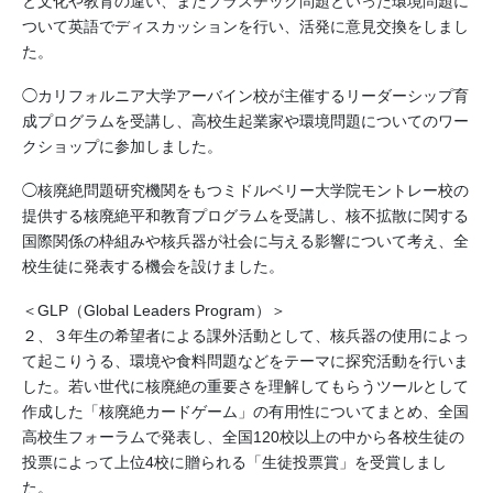
と文化や教育の違い、またプラスチック問題といった環境問題に
ついて英語でディスカッションを行い、活発に意見交換をしまし
た。
◯カリフォルニア大学アーバイン校が主催するリーダーシップ育
成プログラムを受講し、高校生起業家や環境問題についてのワー
クショップに参加しました。
◯核廃絶問題研究機関をもつミドルベリー大学院モントレー校の
提供する核廃絶平和教育プログラムを受講し、核不拡散に関する
国際関係の枠組みや核兵器が社会に与える影響について考え、全
校生徒に発表する機会を設けました。
＜GLP（Global Leaders Program）＞
２、３年生の希望者による課外活動として、核兵器の使用によっ
て起こりうる、環境や食料問題などをテーマに探究活動を行いま
した。若い世代に核廃絶の重要さを理解してもらうツールとして
作成した「核廃絶カードゲーム」の有用性についてまとめ、全国
高校生フォーラムで発表し、全国120校以上の中から各校生徒の
投票によって上位4校に贈られる「生徒投票賞」を受賞しまし
た。