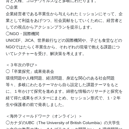
育と人権、コロナウイルスなど多岐にわたります。
◯企業
企業経営者である卒業生から与えられたミッションにそって、企
業として利益をあげつつ、社会貢献をしていくために、経営者と
しての視点からアクションプランを提示します。
◯NGO・国際機関
UNICEF、JICA、世界銀行などの国際機関や、子ども食堂などの
NGOではたらく卒業生から、それぞれの現場で抱える課題につ
いてレクチャーを受け、解決策を考えます。
＜３年次の学び＞
◯「卒業探究」成果発表会
環境問題や人権問題、経済問題、身近な関心のある社会問題
等々、多岐にわたるテーマから自ら設定した課題テーマをもと
に、１年かけて探究を進めます。綿密な情報のリサーチと探究を
経て得た成果をポスターにまとめ、セッション形式で、１･２年
生や保護者の前で発表しました。
＜海外フィールドワーク（オンライン）＞
◯カナダのUBC（The University of British Columbia）の大学生