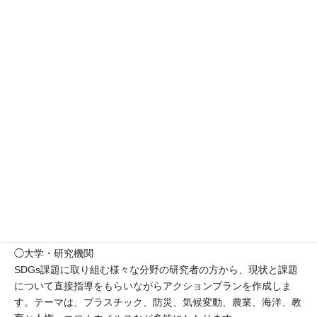
に飲食店で起きていることを学び、班ごとに関心を持つ分野にア
クションプランを提案し、他の班からの意見を参考に実施した際
の有用性や課題をブラッシュアップしながらスライドにまとめて
発表します。最後に、フードロスの分野の専門家の方から講評も
していただきました。
＜２年次の学び＞
以下の４つのコースから自分で探究したいコースを選択し、１年
間をかけて設定された課題についてのアクションプランを作成し
発表しました。
◯行政
地元小平市の職員の方から、小平市が直面する環境に関する課題
についてレクチャーを受けその解決に向けたアクションプランを
立案し、現場の声を活かした丁寧なフィードバックから具体的な
対策を提案します。
◯大学・研究機関
SDGs課題に取り組む様々な分野の研究者の方から、現状と課題
について直接指導をもらいながらアクションプランを作成しま
す。テーマは、プラスチック、防災、気候変動、農業、海洋、教