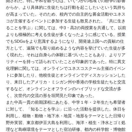
開された。特に平和を願う心は、いくつかの地域での紛争の影響
からか、より具体的に生徒たちは行動を起こしたいという気持ち
が高まっていた。そのため、校内での自主的な募金活動やユネス
コが主催するイベントに参加する生徒も散見された。「共に生き
ることを学ぶ」に関しては、中3・高2の両授業を共通して、以前
よりも積極的に考える生徒が多くなったように感じている。授業
でもSDGsをより意識するようになり、開発途上国への貢献の仕
方として、遠隔でも取り組めるような内容を挙げていた生徒が多
く現れた。それは自身らの体験に基づいたこともあり、よりリア
リティーを持って語られていたことが印象的であった。特に異文
化理解に関しては、オンラインでユネスコスクール主催のイベン
トに参加したり、他校生徒とオンラインでディスカッションした
り、来日したアメリカ・ミシガン州や香港の学校生徒たちと交流
するなど、オンラインとオフラインのハイブリッドな交流が多
く、次世代の交流の形を垣間見た印象であった。
また中高一貫の前期課程にあたる、中学１年・２年生たち希望者
に対して、「知ることを学ぶ」に沿った活動を提供した。休日を
利用し、植物・動物・地下水・地質・地形をテーマとした日帰り
野外実習、東京都伊豆大島を利用し、海洋・植生・浄水とゴミ処
理など島嶼環境をテーマとした宿泊研修、都内の科学館・博物館