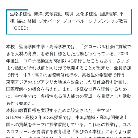
活動分野
生物多様性, 海洋, 気候変動, 環境, 文化多様性, 国際理解, 平
和, 福祉, 貧困, ジオパーク, グローバル・シチズンシップ教育
（GCED）
本校、聖徳学園中学・高等学校では、「グローバル社会に貢献で
きる人材の育成」を教育目標とした活動も行なっている。2023
年度は、コロナ感染症が5類扱いに移行したこともあり、さまざ
まな活動がそれ以前と同じ形で展開することが出来た。全員参加
で行う、中3・高２の国際研修旅行や、高校生の希望者で行う、
東南アジアおよびアフリカ地域を対象とした研修旅行も計画し、
国際理解への機会を与えた。また、多様な世界を理解するため
に、中学生では「多様性ある個人能力の育成」を目標とした活動
も作り始めた。
本校の教育目標を実現するために設定された、中学３年
STEAM・高校２年SDGs授業では、中3は地域・高2は開発途上
国への貢献をテーマに授業展開している。これらの授業は、ユネ
スコスクールが提唱する教育理念『学びの４本柱』に沿うよう展