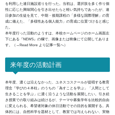
を利用した連日施設巡りを行った。当初は、選択肢を多く作り個
性に応じた興味関心を引き出せたらと軽い気持ちであったが、連
日参加の生徒を見て、中期・後期課程の「多様な国際理解」の育
成に備えた、「多様性ある個人能力」の育成に位置づけると感じ
た。
本年度行った活動のようすは、本校ホームページのホーム画面左
下にある『NEWS』の欄で、画像または映像にて公開してありま
す。（→Read More より記事一覧へ）
来年度の活動計画
本年度、濃くは沿えなかった、ユネスコスクールが提唱する教育
理念『学びの４本柱』のうちの「為すことを学ぶ」「人間として
生きることを学ぶ」に濃く沿うような活動を展開したい。引き続
き授業での取り組みは続けるが、テーマや募集学年を比較的自由
に変えられる、希望者対象の休日活動でその目的を展開する。具
体的には、自然科学を題材として、教室では与えられない、実物