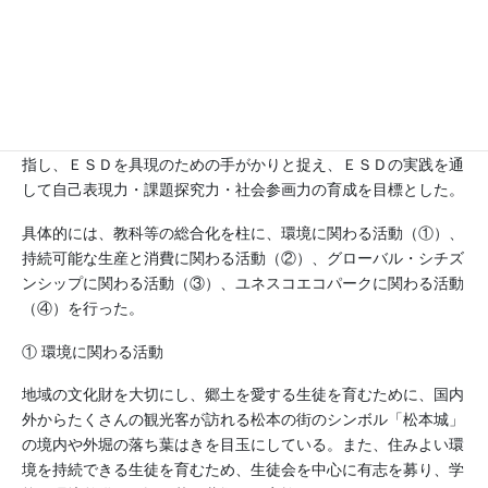
活動分野
環境, 国際理解, 持続可能な生産と消費, 貧困, エコパーク, グ
ローバル・シチズンシップ教育（GCED）
本校は、学校目標「たくましく心豊かな地球市民」の具現を目
指し、ＥＳＤを具現のための手がかりと捉え、ＥＳＤの実践を通
して自己表現力・課題探究力・社会参画力の育成を目標とした。
具体的には、教科等の総合化を柱に、環境に関わる活動（①）、
持続可能な生産と消費に関わる活動（②）、グローバル・シチズ
ンシップに関わる活動（③）、ユネスコエコパークに関わる活動
（④）を行った。
① 環境に関わる活動
地域の文化財を大切にし、郷土を愛する生徒を育むために、国内
外からたくさんの観光客が訪れる松本の街のシンボル「松本城」
の境内や外堀の落ち葉はきを目玉にしている。また、住みよい環
境を持続できる生徒を育むため、生徒会を中心に有志を募り、学