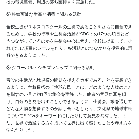
校の環境整備、周辺の落ち葉掃きを実施した。
② 持続可能な生産と消費に関わる活動
全校生徒がユネスコスクールの生徒であることをさらに自覚でき
るために、学校の行事や生徒会活動がSDGｓの17つの項目とど
うつながっているのかを生徒会中心に考え、全校に提案して、そ
れぞれ17項目のシールを作り、各活動とのつながりを視覚的に理
解できるようにした。
③ グローバル・シチズンシップに関わる活動
普段の生活が地球規模の問題を捉えるカギであることを実感でき
るように、学校目標の「地球市民」とは、どのような人物のこと
を指すのか月に約1回の集会を実施した。他者の意見に耳を傾
け、自分の意見を出すことができるように、生徒会活動を通して
どんな人物を想像するのか話し合いをしたり、文化祭で地球市民
についてSDGsをキーワードにしたりして意見を共有した。ま
た、世界で活躍する方を招いて世界に出て感じたことや考え方を
学んだりした。