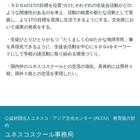
・ＳＤＧsの17の目標を位置づけたそれぞれの生徒会活動がどの
ような関連性があるのを考え、活動の精選や新たな活動として実
践し、より17の目標を意識し生活できるようにする。文化祭にお
いて成果の発表をする。
・生徒ひとりひとりがもつ「たくましく心ゆたかな地球市民」像
を具現化できるように、生徒会活動を中心にＳＤＧsをキーワー
ドにして学校の諸活動に取り組める環境づくり。
・国内外のユネスコスクールとの交流の強化。具体的には県外１
校。国外１校との交流を実現したい。
公益財団法人ユネスコ・アジア文化センター (ACCU) 教育協力部
内
ユネスコスクール事務局