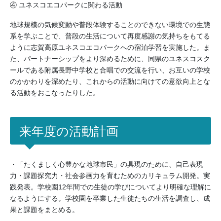
④ ユネスコエコパークに関わる活動
地球規模の気候変動や普段体験することのできない環境での生態
系を学ぶことで、普段の生活について再度感謝の気持ちをもてる
ように志賀高原ユネスコエコパークへの宿泊学習を実施した。ま
た、パートナーシップをより深めるために、同県のユネスコスク
ールである附属長野中学校と合唱での交流を行い、お互いの学校
のかかわりを深めたり、これからの活動に向けての意欲向上とな
る活動をおこなったりした。
来年度の活動計画
・「たくましく心豊かな地球市民」の具現のために、自己表現
力・課題探究力・社会参画力を育むためのカリキュラム開発。実
践発表。学校園12年間での生徒の学びについてより明確な理解に
なるようにする。学校園を卒業した生徒たちの生活を調査し、成
果と課題をまとめる。