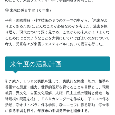
④ 未来に係る学習（６年生）
平和・国際理解・科学技術の３つのテーマの中から、｢未来がよ
りよくあるために｣どんなことが必要なのかを考えた。過去を振
り返り、現代について深く見つめ、これからの未来がよりよくな
るためにはどのようなことを大切にしていけばよいのかについて
考え、児童各々が東雲フェスティバルにおいて提言を行った。
来年度の活動計画
引き続き、ＥＳＤの実践を通して、実践的な態度・能力、相手を
尊重する態度・能力、世界的視野を育てることを目標とし、環境
教育、異文化・自国文化理解、人権・民主主義の理解と促進、地
球規模の問題を柱に、ＥＳＤカレンダーを作成し、①エコの係る
活動、②オリ・パラに係る学習、③ユニセフに係る活動、④未来
に係る学習を行う。年度末の学習発表会を開催する。