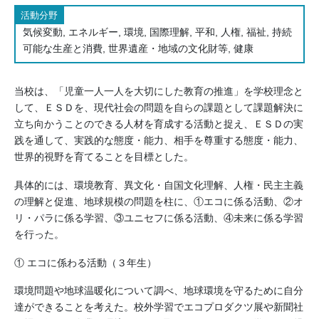
活動分野
気候変動, エネルギー, 環境, 国際理解, 平和, 人権, 福祉, 持続
可能な生産と消費, 世界遺産・地域の文化財等, 健康
当校は、「児童一人一人を大切にした教育の推進」を学校理念と
して、ＥＳＤを、現代社会の問題を自らの課題として課題解決に
立ち向かうことのできる人材を育成する活動と捉え、ＥＳＤの実
践を通して、実践的な態度・能力、相手を尊重する態度・能力、
世界的視野を育てることを目標とした。
具体的には、環境教育、異文化・自国文化理解、人権・民主主義
の理解と促進、地球規模の問題を柱に、①エコに係る活動、②オ
リ・パラに係る学習、③ユニセフに係る活動、④未来に係る学習
を行った。
① エコに係わる活動（３年生）
環境問題や地球温暖化について調べ、地球環境を守るために自分
達ができることを考えた。校外学習でエコプロダクツ展や新聞社