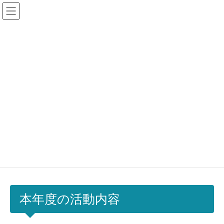
コ
ナ
ン
ビ
テ
ゲ
ン
ー
ツ
シ
加盟校専用ログイン
に
ョ
移
ン
動
に
移
活動報告
動
HOME
江東区立東雲小学校
2018年度活動報告
2018年度活動報告
本年度の活動内容