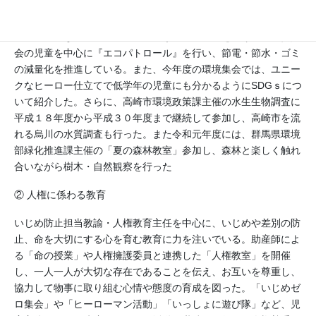
生活科や総合的な学習の時間等の学習を通して、全ての学年で自
然や環境保全に係わる体験的な活動を行っている。また、『コエ
出し、エゴなし、エコ活動』というスローガンを掲げ、環境委員
会の児童を中心に『エコパトロール』を行い、節電・節水・ゴミ
の減量化を推進している。また、今年度の環境集会では、ユニー
クなヒーロー仕立てで低学年の児童にも分かるようにSDGｓにつ
いて紹介した。さらに、高崎市環境政策課主催の水生生物調査に
平成１８年度から平成３０年度まで継続して参加し、高崎市を流
れる烏川の水質調査も行った。また令和元年度には、群馬県環境
部緑化推進課主催の「夏の森林教室」参加し、森林と楽しく触れ
合いながら樹木・自然観察を行った
② 人権に係わる教育
いじめ防止担当教諭・人権教育主任を中心に、いじめや差別の防
止、命を大切にする心を育む教育に力を注いでいる。助産師によ
る「命の授業」や人権擁護委員と連携した「人権教室」を開催
し、一人一人が大切な存在であることを伝え、お互いを尊重し、
協力して物事に取り組む心情や態度の育成を図った。「いじめゼ
ロ集会」や「ヒーローマン活動」「いっしょに遊び隊」など、児