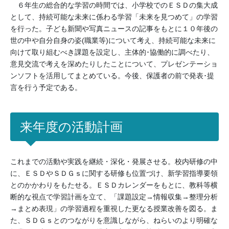
６年生の総合的な学習の時間では、小学校でのＥＳＤの集大成
として、持続可能な未来に係わる学習「未来を見つめて」の学習
を行った。子ども新聞や写真ニュースの記事をもとに１０年後の
世の中や自分自身の姿(職業等)について考え、持続可能な未来に
向けて取り組むべき課題を設定し、主体的･協働的に調べたり、
意見交流で考えを深めたりしたことについて、プレゼンテーショ
ンソフトを活用してまとめている。今後、保護者の前で発表･提
言を行う予定である。
来年度の活動計画
これまでの活動や実践を継続・深化・発展させる。校内研修の中
に、ＥＳＤやＳＤＧｓに関する研修も位置づけ、新学習指導要領
とのかかわりをもたせる。ＥＳＤカレンダーをもとに、教科等横
断的な視点で学習計画を立て、「課題設定→情報収集→整理分析
→まとめ表現」の学習過程を重視した更なる授業改善を図る。ま
た、ＳＤＧｓとのつながりを意識しながら、ねらいのより明確な