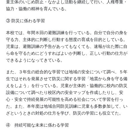
童主体のいじめ防止・なかよし活動を継続して行い、人権尊重・
協力・協働の精神を育んでいる。
③ 防災に係わる学習
本校では、年間８回の避難訓練を行っている。自分で自分の身を
守る力、主体的に判断し行動する態度の育成を目的としている。
児童は、避難訓練の予告があってもなくても、速報が出た際に自
ら命を守るためにどうすればよいか判断し、正しい行動の仕方が
できるようになってきている。
また、３年生の総合的な学習では地域の安全について調べ、５年
生ではそれを発展させて防災に関する学習「地震から身を守る備
えをしよう」を行っている。児童が主体的・協働的に校内の防災
設備について調べたり校区内の安全マップを作成したりし、安
心・安全で持続発展の可能性を高める社会について学習を行っ
た。また、本年度は地域合同防災訓練に児童も多数参加して、い
ざというときの対処の仕方を学び、防災の学習にも役立てた。
④ 持続可能な未来に係わる学習