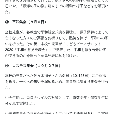
美子さんをお招きして行った。禎子さんの闘病中の友達としての
思いや、「原爆の子の像」建立までの活動の様子などをお話頂い
た。
③ 平和集会（８月６日）
全校児童が、各教室で平和祈念式典を視聴し、原子爆弾によって
亡くなった方々のご冥福をお祈りして、黙祷を捧げ、平和への願
いを祈った。その後、本校の児童が「こどもピースサミット
2020『平和の意見発表会』」で発表した、平和を願う自分に何
ができるのかを綴った意見発表に耳を傾けた。
④ コスモス集会（１０月２７日）
本校の児童だった佐々木禎子さんの命日（10月25日）にご冥福
を祈り、平和への想いを深めるため、体育館に集まり集会を行っ
た。
〇今年度は、コロナウイルス対策として、奇数学年・偶数学年に
分かれて実施した。
〇平和委員会の児童から禎子さんについての発表があり、ご冥福