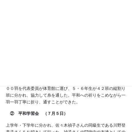
活動分野
平和
1945年８月６日の原爆投下によって廃墟になった広島の歴史と
経験を活かして、また平和の子の像のモデルとなった佐々木禎子
さんの母校として、持続可能な平和な世界をつくるために、自分
たちに何ができるか考える機会を提供し、発信していく取組を行
った。
① 折り鶴を折る会 （６月２４日）
平和記念公園に捧げる折り鶴として、各学級で折った折り鶴２０
００羽を代表委員が体育館に運び、５・６年生が４２班の縦割り
班に分かれ、協力して糸を通した。平和への祈りをこめながら一
羽一羽丁寧に折り、通すことができた。
② 平和学習会 （７月５日）
上学年・下学年に分かれ、佐々木禎子さんの同級生である川野登