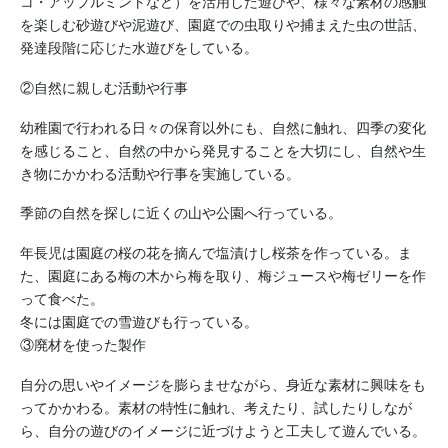
コ・アップルミントなど）を活用した遊びや、様々な素材の感触
を楽しむ砂遊びや泥遊び、園庭での虫取りや捕まえた虫の世話、
発達段階に応じた水遊びをしている。
②自然に親しむ活動や行事
幼稚園で行われる日々の保育以外にも、自然に触れ、四季の変化
を感じること、自然の中から発見することを大切にし、自然や生
き物にかかわる活動や行事を実施している。
季節の自然を探しに近くの山や公園へ行っている。
年長児は園庭の桜の花を摘んで塩漬けし桜茶を作っている。ま
た、園庭にある梅の木から梅を取り、梅ジュースや梅ゼリーを作
って食べた。
冬には園庭での雪遊びも行っている。
③廃材を使った製作
自分の思いやイメージを膨らませながら、身近な素材に興味をも
ってかかわる。素材の特性に触れ、考えたり、試したりしなが
ら、自分の遊びのイメージに近づけようと工夫して遊んでいる。