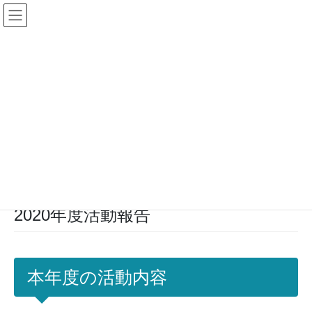
コ
ナ
ン
ビ
テ
ゲ
ン
ー
ツ
シ
加盟校専用ログイン
に
ョ
移
ン
動
に
移
活動報告
動
HOME
新潟大学附属幼稚園
2020年度活動報告
2020年度活動報告
本年度の活動内容