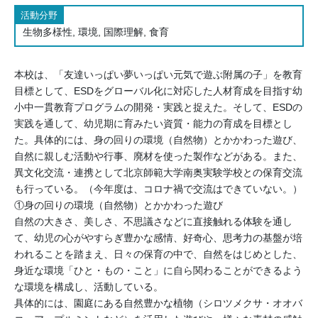
活動分野
生物多様性, 環境, 国際理解, 食育
本校は、「友達いっぱい夢いっぱい元気で遊ぶ附属の子」を教育
目標として、ESDをグローバル化に対応した人材育成を目指す幼
小中一貫教育プログラムの開発・実践と捉えた。そして、ESDの
実践を通して、幼児期に育みたい資質・能力の育成を目標とし
た。具体的には、身の回りの環境（自然物）とかかわった遊び、
自然に親しむ活動や行事、廃材を使った製作などがある。また、
異文化交流・連携として北京師範大学南奥実験学校との保育交流
も行っている。（今年度は、コロナ禍で交流はできていない。）
①身の回りの環境（自然物）とかかわった遊び
自然の大きさ、美しさ、不思議さなどに直接触れる体験を通し
て、幼児の心がやすらぎ豊かな感情、好奇心、思考力の基盤が培
われることを踏まえ、日々の保育の中で、自然をはじめとした、
身近な環境「ひと・もの・こと」に自ら関わることができるよう
な環境を構成し、活動している。
具体的には、園庭にある自然豊かな植物（シロツメクサ・オオバ