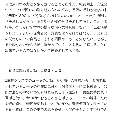
員に周知する方法を多く設けることが出来た。職員同士、交流の
中で「ESD活動への取り組み方への悩み、普段の活動や遊びの中
でESDやSDGsにどう繋げていけばよいのか」といった点で難し
さを感じながらも、食育や生き物の飼育を通して感じたこと、園
行事がきっかけで世界の様々な国への興味関心など、「ESD活動
をしよう」という保育者の一方的な働きかけではなく、子どもと
の関わりの中で自然と生まれる疑問や「もっと知りたい」と感じ
る純粋な思いから活動に繋がっていくことを改めて感じることが
出来ているのではないかと全体を通して感じる。
・食育に関わる活動 目標２・１２
1歳児クラスでのゴーヤの活動。葉や虫への興味から、園内で栽
培しているゴーヤの存在に気付く→保育者と一緒に収穫をし、普
段の遊びの中でいつでも触れられるよう設定し、実際に手に取り
五感を使い、食べ物のおもしろさを感じる。ゴーヤの解体、たね
や綿の違い、季節が変わるごとでの変化。普段何気なく食べてい
る食べ物は、自然の中での恵みを受け人間の手を介して摂取でき