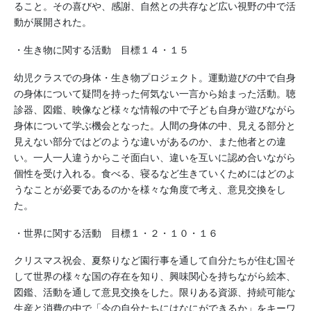
ること。その喜びや、感謝、自然との共存など広い視野の中で活
動が展開された。
・生き物に関する活動 目標１４・１５
幼児クラスでの身体・生き物プロジェクト。運動遊びの中で自身
の身体について疑問を持った何気ない一言から始まった活動。聴
診器、図鑑、映像など様々な情報の中で子ども自身が遊びながら
身体について学ぶ機会となった。人間の身体の中、見える部分と
見えない部分ではどのような違いがあるのか、また他者との違
い。一人一人違うからこそ面白い、違いを互いに認め合いながら
個性を受け入れる。食べる、寝るなど生きていくためにはどのよ
うなことが必要であるのかを様々な角度で考え、意見交換をし
た。
・世界に関する活動 目標１・２・１０・１６
クリスマス祝会、夏祭りなど園行事を通して自分たちが住む国そ
して世界の様々な国の存在を知り、興味関心を持ちながら絵本、
図鑑、活動を通して意見交換をした。限りある資源、持続可能な
生産と消費の中で「今の自分たちにはなにができるか」をキーワ