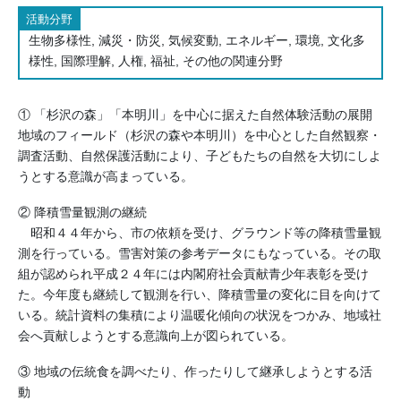
活動分野
生物多様性, 減災・防災, 気候変動, エネルギー, 環境, 文化多
様性, 国際理解, 人権, 福祉, その他の関連分野
① 「杉沢の森」「本明川」を中心に据えた自然体験活動の展開
地域のフィールド（杉沢の森や本明川）を中心とした自然観察・
調査活動、自然保護活動により、子どもたちの自然を大切にしよ
うとする意識が高まっている。
② 降積雪量観測の継続
昭和４４年から、市の依頼を受け、グラウンド等の降積雪量観
測を行っている。雪害対策の参考データにもなっている。その取
組が認められ平成２４年には内閣府社会貢献青少年表彰を受け
た。今年度も継続して観測を行い、降積雪量の変化に目を向けて
いる。統計資料の集積により温暖化傾向の状況をつかみ、地域社
会へ貢献しようとする意識向上が図られている。
③ 地域の伝統食を調べたり、作ったりして継承しようとする活
動