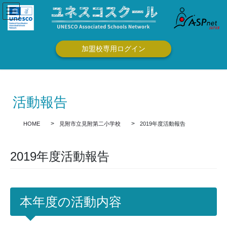
コ
ナ
ン
ビ
テ
ゲ
ン
ー
ツ
シ
加盟校専用ログイン
に
ョ
移
ン
動
に
移
活動報告
動
HOME
見附市立見附第二小学校
2019年度活動報告
2019年度活動報告
本年度の活動内容